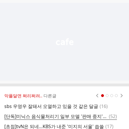
글
추
가
기
능
열
기
악플달면 쩌리쩌려..
다른글
현재페이지 1
2
3
4
댓
sbs 우영우 잘돼서 오열하고 있을 것 같은 달글
(
16
)
글
댓
[단독]미닉스 음식물처리기 일부 모델 '판매 중지'…전파 부적합 통보 받아
(
52
)
글
댓
[초점]tvN은 되네…KBS가 내준 '미지의 서울' 씁쓸
(
17
)
어