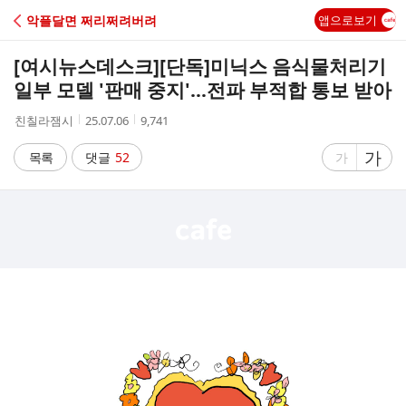
C
악플달면 쩌리쩌려버려
앱으로보기
A
[여시뉴스데스크]
[단독]미닉스 음식물처리기
F
일부 모델 '판매 중지'…전파 부적합 통보 받아
작
작
조
친칠라잼시
25.07.06
9,741
E
성
성
회
자
시
수
글
가
글
목록
댓글
52
가
간
자
자
크
크
기
기
크
작
게
게