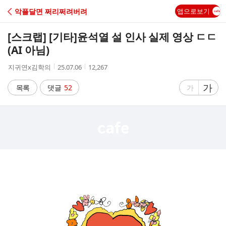
C
악플달면 쩌리쩌려버려
앱으로보기
A
[스크랩] [기타]
윤석열 설 인사 실제 영상 ㄷㄷ
F
(AI 아님)
작
작
조
지귀연x김학의
25.07.06
12,267
E
성
성
회
자
시
수
글
가
글
목록
댓글
52
가
간
자
자
크
크
기
기
크
작
게
게