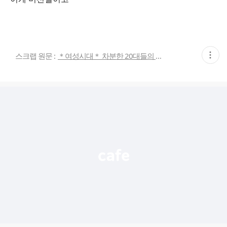
현
스크랩 원문 :
＊여성시대＊ 차분한 20대들의 알흠다운 공간
재
게
시
글
추
가
기
능
열
기