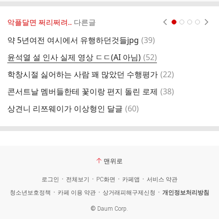
악플달면 쩌리쩌려..
다른글
현재페이지 1
2
3
4
댓
약 5년여전 여시에서 유행하던것들jpg
(
39
)
글
댓
윤석열 설 인사 실제 영상 ㄷㄷ(AI 아님)
(
52
)
임
글
댓
학창시절 싫어하는 사람 꽤 많았던 수행평가
(
22
)
이
글
댓
콘서트날 멤버들한테 꽃이랑 편지 돌린 로제
(
38
)
글
댓
상견니 리쯔웨이가 이상형인 달글
(
60
)
젓
글
맨위로
로그인
전체보기
PC화면
카페앱
서비스 약관
청소년보호정책
카페 이용 약관
상거래피해구제신청
개인정보처리방침
©
Daum Corp.