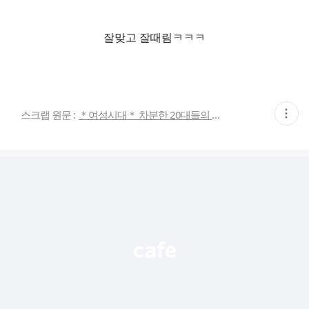
잘맞고 잘때림ㅋㅋㅋ
현
스크랩 원문 :
＊여성시대＊ 차분한 20대들의 알흠다운 공간
재
게
시
글
추
가
기
능
열
기