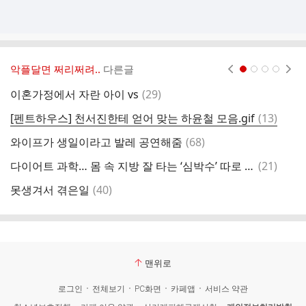
악플달면 쩌리쩌려..
다른글
현재페이지 1
2
3
4
댓
이혼가정에서 자란 아이 vs
(
29
)
교
글
댓
[펜트하우스] 천서진한테 얻어 맞는 하윤철 모음.gif
(
13
)
와
글
댓
와이프가 생일이라고 발레 공연해줌
(
68
)
글
댓
다이어트 과학… 몸 속 지방 잘 타는 ‘심박수’ 따로 있다?
(
21
)
뭔
글
댓
못생겨서 겪은일
(
40
)
글
맨위로
로그인
전체보기
PC화면
카페앱
서비스 약관