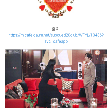
출처 :
https://m.cafe.daum.net/subdued20club/WFYL/10436?
svc=cafeapp