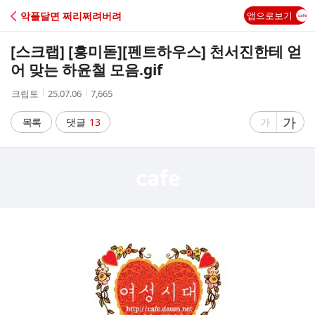
C
악플달면 쩌리쩌려버려
앱으로보기
A
[스크랩] [흥미돋]
[펜트하우스] 천서진한테 얻
F
어 맞는 하윤철 모음.gif
작
작
조
크립토
25.07.06
7,665
E
성
성
회
자
시
수
글
가
글
목록
댓글
13
가
간
자
자
크
크
기
기
크
작
게
게