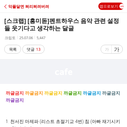
C
악플달면 쩌리쩌려버려
앱으로보기
A
[스크랩] [흥미돋]
펜트하우스 음악 관련 설정
F
들 웃기다고 생각하는 달글
작
작
조
크립토
25.07.06
5,447
E
성
성
회
자
시
수
글
가
글
목록
댓글
13
가
간
자
자
크
크
기
기
크
작
게
게
까글금지
까글금지
까글금지
까글금지
까글금지
까글금지
까글금지
1. 천서진 마제파 (리스트 초절기교 4번) 침 (아빠 재기시키