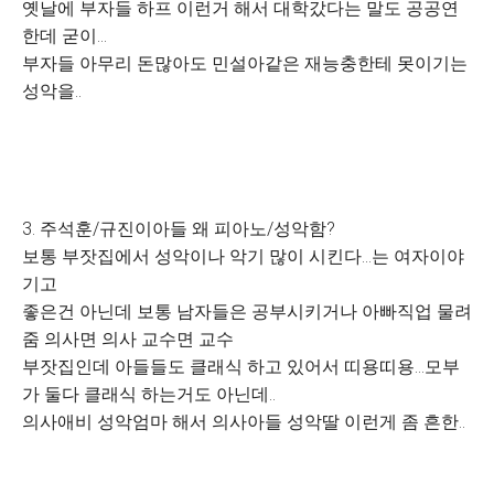
옛날에 부자들 하프 이런거 해서 대학갔다는 말도 공공연
한데 굳이...
부자들 아무리 돈많아도 민설아같은 재능충한테 못이기는
성악을..
3. 주석훈/규진이아들 왜 피아노/성악함?
보통 부잣집에서 성악이나 악기 많이 시킨다...는 여자이야
기고
좋은건 아닌데 보통 남자들은 공부시키거나 아빠직업 물려
줌 의사면 의사 교수면 교수
부잣집인데 아들들도 클래식 하고 있어서 띠용띠용...모부
가 둘다 클래식 하는거도 아닌데..
의사애비 성악엄마 해서 의사아들 성악딸 이런게 좀 흔한..