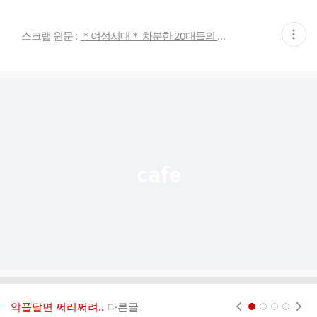
현
스크랩 원문 :
＊여성시대＊ 차분한 20대들의 알흠다운 공간
재
게
시
글
추
가
기
능
열
기
악플달면 쩌리쩌려..
다른글
현재페이지 1
2
3
4