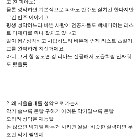
고 친 피아노)
물론 성악하면 기본적으로 피아노 반주도 잘치긴 한다지만
그건 반주 이야기고
평생 성악하느라 바쁜 사람이 전공자들도 빡세다하는 리스
트 마제파를 줜나 잘치고 있냐고
말이 됨? 성악하고 사업하느라 바쁜데 언제 리스트 초절기
교를 완벽하게 치신거에요
아니 그거 칠 정도면 강 피아노 전공해서 오윤희랑 안싸워
도 됐을듯
2. 왜 서울음대를 성악으로 가는지
악기 쓸수록 돈빨 구하기 어려운 악기일수록 돈빨
오히려 성악은 재능빨
돈 많으면 악기빨 타는거 시키면 될일...비슷한 실력이면 무
조건 악기 퀄인데