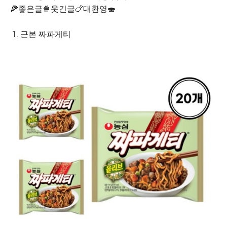
🍕좋은글🍿웃긴글🍗대환영🍣
1. 근본 짜파게티