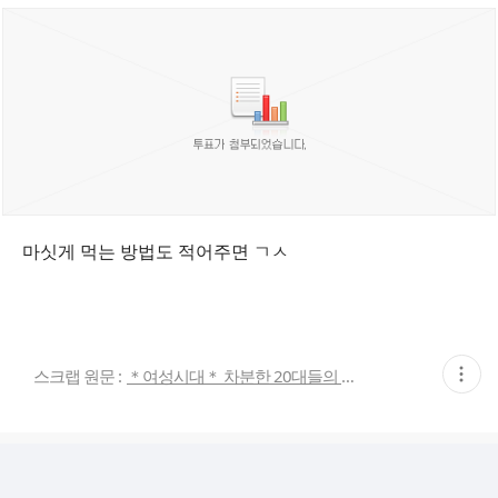
마싯게 먹는 방법도 적어주면 ㄱㅅ
현
스크랩 원문 :
＊여성시대＊ 차분한 20대들의 알흠다운 공간
재
게
시
글
추
가
기