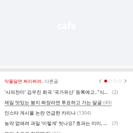
능
열
기
악플달면 쩌리쩌려..
다른글
현재페이지 1
2
3
4
댓
'사의찬미' 김우진 희곡 '국가유산' 등록예고‥"식민지 현실 냉철히 반영"
(
2
)
글
댓
제일 맛있는 봉지 짜장라면 투표하고 가는 달글
(
49
)
흑
글
댓
인스타 게시물 논란 언급한 카리나
(
1304
)
글
댓
농약 없애려 과일 ‘이렇게’ 씻나요? 효과는 미미, 영양소 파괴만
(
7
)
글