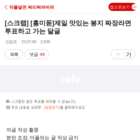
C
악플달면 쩌리쩌려버려
앱으로보기
A
[스크랩] [흥미돋]
제일 맛있는 봉지 짜장라면
F
투표하고 가는 달글
작
작
조
크립토
25.07.06
2,939
E
성
성
회
자
시
수
글
가
글
목록
댓글
49
가
간
자
자
크
크
기
기
크
작
게
게
까글 작성 활중
분란 조장, 마플되는 글 작성 금지