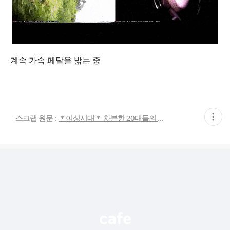
계속 가속 페달을 밟는 중
현
스크랩 원문 :
＊여성시대＊ 차분한 20대들의 알흠다운 공간
재
게
시
글
추
가
기
능
열
기