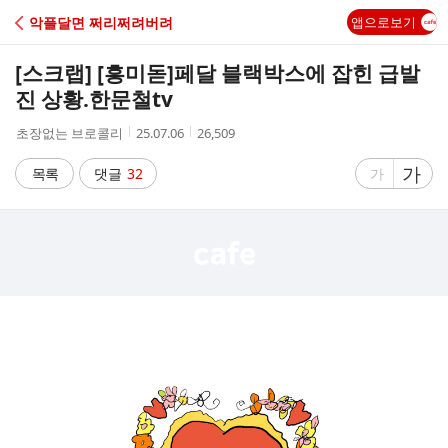
C
악플달면 쩌리쩌려버려
앱으로보기
A
[스크랩] [흥미돋]
페달 블랙박스에 잡힌 급발
F
진 상황.한문철tv
작
작
조
초장없는 브로콜리
25.07.06
26,509
E
성
성
회
자
시
수
글
가
글
목록
댓글
32
가
간
자
자
크
크
기
기
크
작
게
게