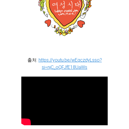
출처:
https://youtu.be/wEqczdyLsso?
si=njC_oQFJfE18UaWs