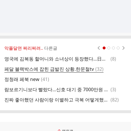
악플달면 쩌리쩌려..
다른글
현재페이지 1
2
3
4
댓
영국에 김복동 할머니와 소녀상이 등장했다…日정부 발칵
(
8
)
글
댓
페달 블랙박스에 잡힌 급발진 상황.한문철tv
(
32
)
글
댓
정청래 페북 new
(
41
)
유
글
댓
람보르기니보다 빨랐다…신호 대기 중 7000만원 시계 강탈(영상)
(
3
)
글
댓
진짜 좋아했던 사람이랑 이별하고 극복 어떻게했어?
(
82
)
글