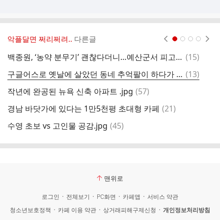
악플달면 쩌리쩌려..
다른글
현재페이지 1
2
3
4
댓
백종원, ‘농약 분무기’ 괜찮다더니…예산군서 피고발
(
15
)
글
댓
구글어스로 옛날에 살았던 동네 추억팔이 하다가 이상한 걸 발견한 미국인.jpg
(
13
)
글
댓
작년에 완공된 뉴욕 신축 아파트 .jpg
(
57
)
하
글
댓
경남 바닷가에 있다는 1만5천평 초대형 카페
(
21
)
글
댓
수영 초보 vs 고인물 공감.jpg
(
45
)
기
글
맨위로
로그인
전체보기
PC화면
카페앱
서비스 약관
청소년보호정책
카페 이용 약관
상거래피해구제신청
개인정보처리방침