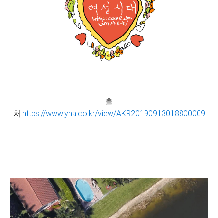
출
처:
https://www.yna.co.kr/view/AKR20190913018800009