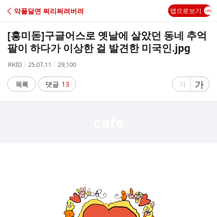
C
악플달면 쩌리쩌려버려
앱으로보기
A
[흥미돋]
구글어스로 옛날에 살았던 동네 추억
F
팔이 하다가 이상한 걸 발견한 미국인.jpg
작
작
조
RKID
25.07.11
29,100
E
성
성
회
자
시
수
글
가
글
목록
댓글
13
가
간
자
자
크
크
기
기
크
작
게
게