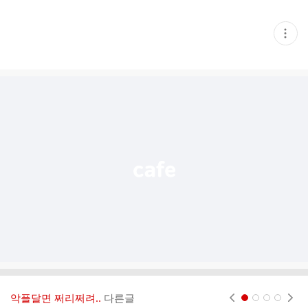
현
재
게
시
글
추
가
기
능
열
기
악플달면 쩌리쩌려..
다른글
현재페이지 1
2
3
4