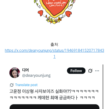
출처:
https://x.com/dearyounjung/status/194691841520717843
1