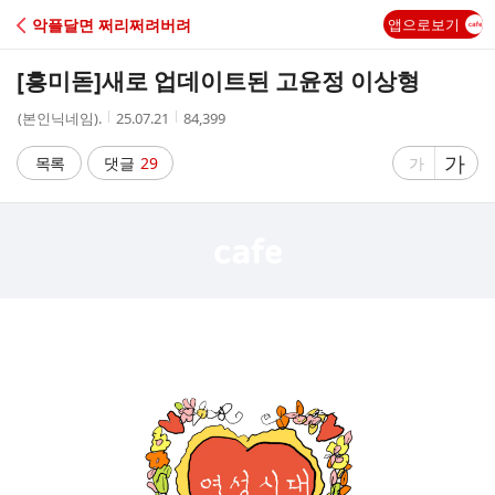
C
악플달면 쩌리쩌려버려
앱으로보기
A
[흥미돋]
새로 업데이트된 고윤정 이상형
F
작
작
조
(본인닉네임).
25.07.21
84,399
성
성
회
E
자
시
수
글
가
글
목록
댓글
29
가
간
자
자
크
크
기
기
크
작
게
게