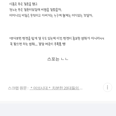
스포는 ㄴㄴ
현
스크랩 원문 :
＊여성시대＊ 차분한 20대들의 알흠다운 공간
재
게
시
글
추
가
기