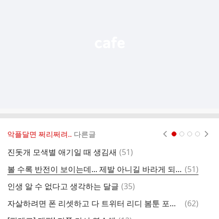
능
열
기
악플달면 쩌리쩌려..
다른글
현재페이지 1
2
3
4
댓
진돗개 모색별 애기일 때 생김새
(
51
)
글
댓
볼 수록 반전이 보이는데... 제발 아니길 바라게 되는 영화..jpg
(
51
)

글
댓
인생 알 수 없다고 생각하는 달글
(
35
)
글
댓
자살하려면 폰 리셋하고 다 트위터 리디 봄툰 포타 구글 아이디 다 지운 다음 6개월을 버텨야 하는 것임
(
62
)
현
글