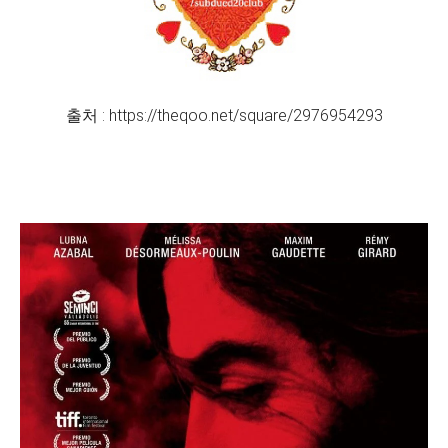
출처 : https://theqoo.net/square/2976954293