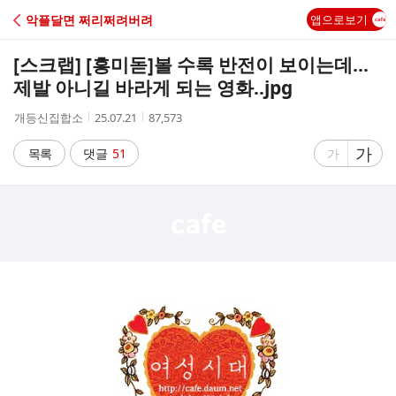
C
악플달면 쩌리쩌려버려
앱으로보기
A
[스크랩] [흥미돋]
볼 수록 반전이 보이는데...
F
제발 아니길 바라게 되는 영화..jpg
작
작
조
개등신집합소
25.07.21
87,573
E
성
성
회
자
시
수
글
가
글
목록
댓글
51
가
간
자
자
크
크
기
기
크
작
게
게