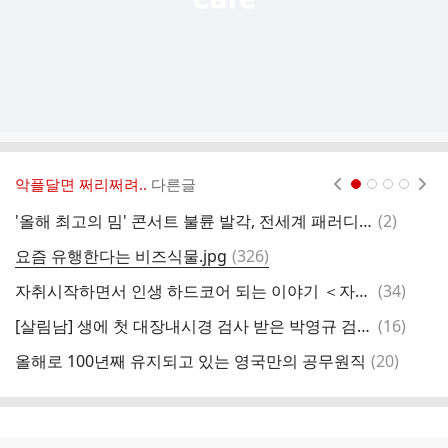
악플달면 쩌리쩌려..
다른글
현재페이지 1
2
3
4
댓
'올해 최고의 밈' 콘서트 불륜 발각, 전세계 패러디 열풍 [영상]
(
2
)
글
댓
요즘 유행한다는 비즈식물.jpg
(
326
)
충
글
댓
자취시작하면서 인생 하드코어 되는 이야기 ＜자취는 로망이지＞
(
34
)
1
글
댓
[살림남] 생에 첫 대장내시경 검사 받은 박영규 검사 결과 ㄷㄷ
(
16
)
서
글
댓
올해로 100년째 유지되고 있는 영국만의 공무원직
(
20
)
서
글