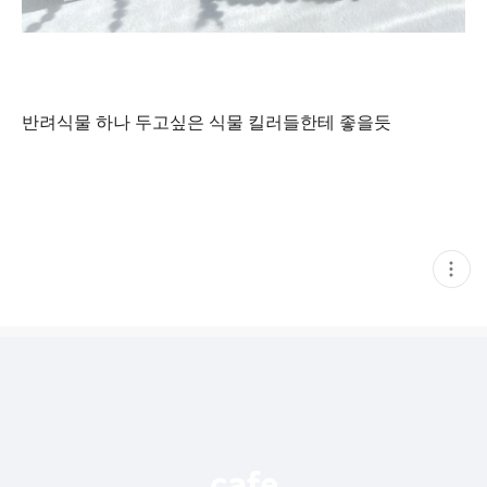
반려식물 하나 두고싶은 식물 킬러들한테 좋을듯
현
재
게
시
글
추
가
기
능
열
기