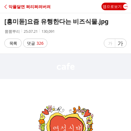
C
악플달면 쩌리쩌려버려
앱으로보기
A
[흥미돋]
요즘 유행한다는 비즈식물.jpg
F
작
작
조
뿜뿜뿌리
25.07.21
130,091
성
성
회
E
자
시
수
글
가
글
목록
댓글
326
가
간
자
자
크
크
기
기
크
작
게
게