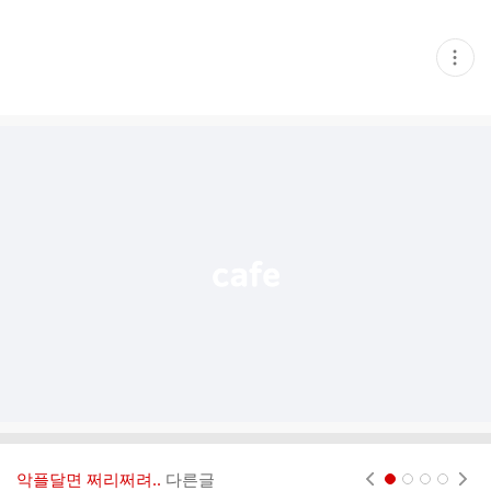
현
재
게
시
글
추
가
기
능
열
기
악플달면 쩌리쩌려..
다른글
현재페이지 1
2
3
4