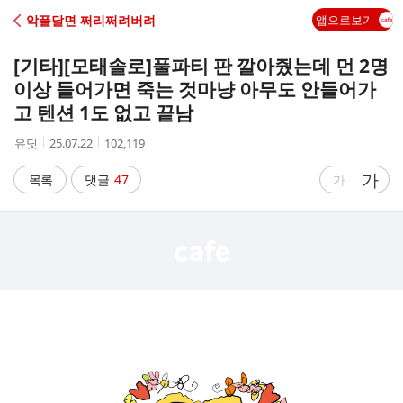
C
악플달면 쩌리쩌려버려
앱으로보기
A
[기타]
[모태솔로]풀파티 판 깔아줬는데 먼 2명
F
이상 들어가면 죽는 것마냥 아무도 안들어가
고 텐션 1도 없고 끝남
E
작
작
조
유딧
25.07.22
102,119
성
성
회
자
시
수
글
가
글
목록
댓글
47
가
간
자
자
크
크
기
기
크
작
게
게