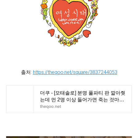
출처:
https://theqoo.net/square/3837244053
더쿠 - [모태솔로] 분명 풀파티 판 깔아줫
는데 먼 2명 이상 들어가면 죽는 것마냥
아무도 안들어
theqoo.net