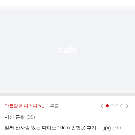
시
글
추
가
기
능
열
기
악플달면 쩌리쩌려..
다른글
현재페이지 1
2
3
4
댓
서산 근황
(
35
)
요
글
댓
벌써 산사람 있는 다이소 10cm 인형옷 후기......jpg
(
36
)
글