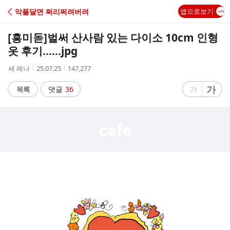
C
악플달면 쩌리쩌려버려
앱으로보기
A
[흥미돋]
벌써 산사람 있는 다이소 10cm 인형
F
옷 후기......jpg
작
작
조
세 레나
25.07.25
147,277
E
성
성
회
자
시
수
글
가
글
목록
댓글
36
가
간
자
자
크
크
기
기
크
작
게
게