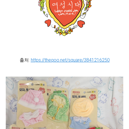
출처:
https://theqoo.net/square/3841216250