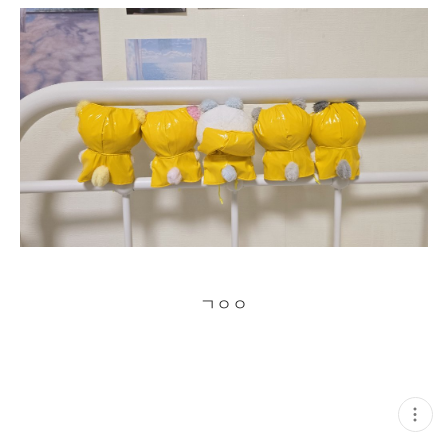
ㄱㅇㅇ
현
재
게