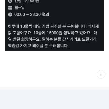
현
재
게
시
글
추
가
기
능
열