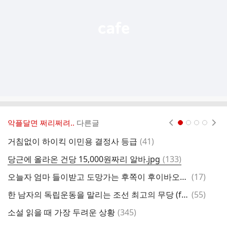
기
악플달면 쩌리쩌려..
다른글
현재페이지 1
2
3
4
댓
거침없이 하이킥 이민용 결정사 등급
(
41
)
시
글
댓
당근에 올라온 건당 15,000원짜리 알바.jpg
(
133
)
글
댓
오늘자 엄마 들이받고 도망가는 후쪽이 후이바오🐼🩷❤️
(
17
)
한
글
댓
한 남자의 독립운동을 말리는 조선 최고의 무당 (feat. 미래의 골동품 가게)
(
55
)
나
글
댓
소설 읽을 때 가장 두려운 상황
(
345
)
이
글