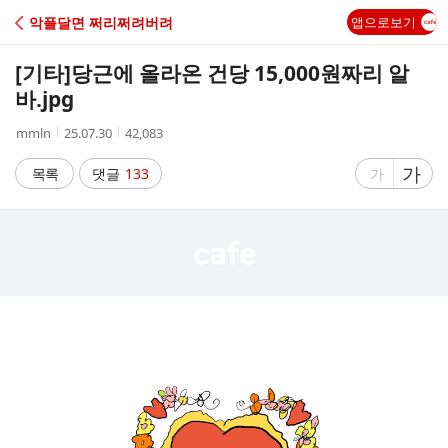
C
악플달면 쩌리쩌려버려
앱으로보기
A
[기타]
당근에 올라온 건당 15,000원짜리 알
F
바.jpg
작
작
조
mmln
25.07.30
42,083
E
성
성
회
자
시
수
글
가
글
목록
댓글
133
가
간
자
자
크
크
기
기
크
작
게
게