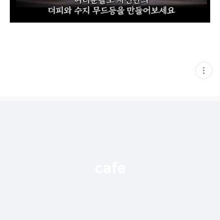
현
재
게
시
글
추
가
기
능
열
기