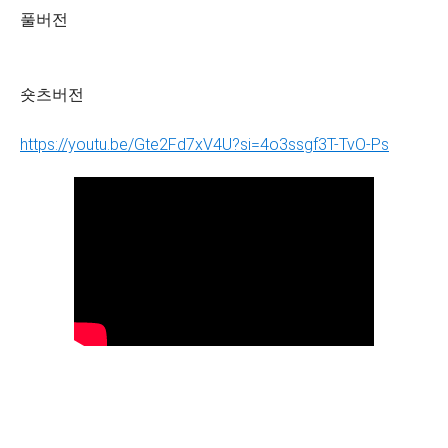
풀버전
숏츠버전
https://youtu.be/Gte2Fd7xV4U?si=4o3ssgf3T-TvO-Ps