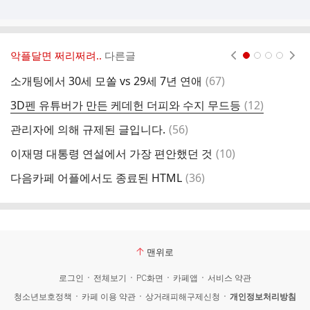
악플달면 쩌리쩌려..
다른글
현재페이지 1
2
3
4
댓
소개팅에서 30세 모쏠 vs 29세 7년 연애
(
67
)
글
댓
3D펜 유튜버가 만든 케데헌 더피와 수지 무드등
(
12
)
글
댓
관리자에 의해 규제된 글입니다.
(
56
)
문
글
댓
이재명 대통령 연설에서 가장 편안했던 것
(
10
)
박
글
댓
다음카페 어플에서도 종료된 HTML
(
36
)
‘
글
맨위로
로그인
전체보기
PC화면
카페앱
서비스 약관
청소년보호정책
카페 이용 약관
상거래피해구제신청
개인정보처리방침