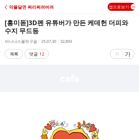
C
악플달면 쩌리쩌려버려
앱으로보기
A
[흥미돋]
3D펜 유튜버가 만든 케데헌 더피와
F
수지 무드등
작
작
조
바나나스플릿구슬
25.07.30
32,893
E
성
성
회
자
시
수
글
가
글
목록
댓글
12
가
간
자
자
크
크
기
기
크
작
게
게