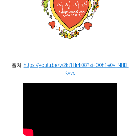
출처:
https://youtu.be/w2kt1Hr4i08?si=O0h1e0v_NHD-
Kvvd