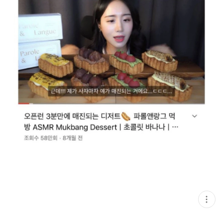
현
재
게
시