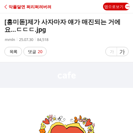
C
악플달면 쩌리쩌려버려
앱으로보기
A
[흥미돋]
제가 사자마자 얘가 매진되는 거에
F
요...ㄷㄷㄷ.jpg
작
작
조
mmln
25.07.30
84,518
E
성
성
회
자
시
수
글
가
글
목록
댓글
20
가
간
자
자
크
크
기
기
크
작
게
게