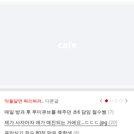
글
추
가
기
능
열
기
악플달면 쩌리쩌려..
다른글
현재페이지 1
2
3
4
댓
매일 방과 후 루미큐브를 해주던 초6 담임 철수쌤
(
7
)
인
글
댓
제가 사자마자 얘가 매진되는 거에요...ㄷㄷㄷ.jpg
(
20
)
생
글
댓
음악실기 점수 80점 맞은 중학생
(
8
)
오