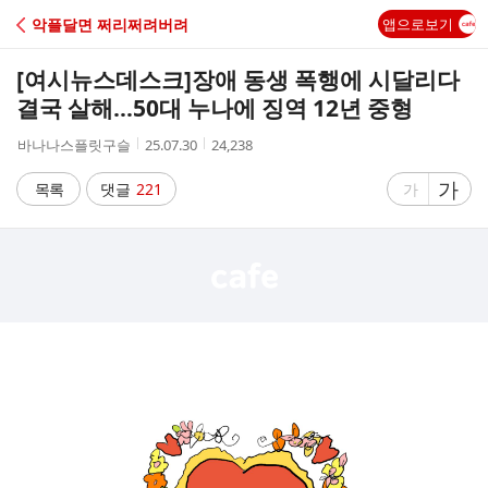
C
악플달면 쩌리쩌려버려
앱으로보기
A
[여시뉴스데스크]
장애 동생 폭행에 시달리다
F
결국 살해…50대 누나에 징역 12년 중형
작
작
조
바나나스플릿구슬
25.07.30
24,238
E
성
성
회
자
시
수
글
가
글
목록
댓글
221
가
간
자
자
크
크
기
기
크
작
게
게