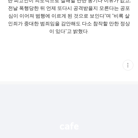
한 피고인이 의도적으로 살해할 만한 동기나 이유가 없고,
전날 폭행당한 뒤 언제 또다시 공격받을지 모른다는 공포
심이 이어져 범행에 이르게 된 것으로 보인다"며 "비록 살
인죄가 중대한 범죄임을 감안해도 다소 참작할 만한 정상
이 있다"고 밝혔다.
현
재
게
시
글
추
가
기
능
열
기