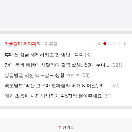
악플달면 쩌리쩌려..
다른글
현재페이지 1
2
3
4
댓
휴대폰 잠금 해제하려고 한 범인...ㄷㄷ
(
3
)
글
댓
장애 동생 폭행에 시달리다 결국 살해…50대 누나에 징역 12년 중형
(
221
)
'
글
댓
싱글벙글 익산 맥도날드 상황 ㅋㅋㅋ
(
38
)
케
글
댓
맥도날드 ‘익산 고구마 모짜렐라 버거 & 머핀’, 9일 만에 100만개 판매
(
47
)
돈
글
댓
애기 초음파 사진 낭낭하게 4-5장씩 뽑아주세요
(
31
)
아
글
맨위로