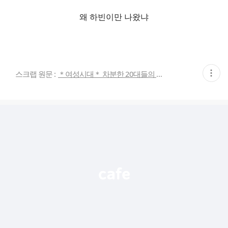
왜 하빈이만 나왔냐
현
스크랩 원문 :
＊여성시대＊ 차분한 20대들의 알흠다운 공간
재
게
시
글
추
가
기
능
열
기