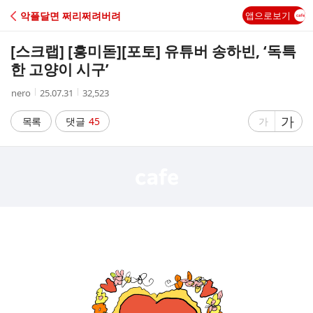
C
악플달면 쩌리쩌려버려
앱으로보기
A
[스크랩] [흥미돋]
[포토] 유튜버 송하빈, ‘독특
F
한 고양이 시구’
작
작
조
nero
25.07.31
32,523
E
성
성
회
자
시
수
글
가
글
목록
댓글
45
가
간
자
자
크
크
기
기
크
작
게
게