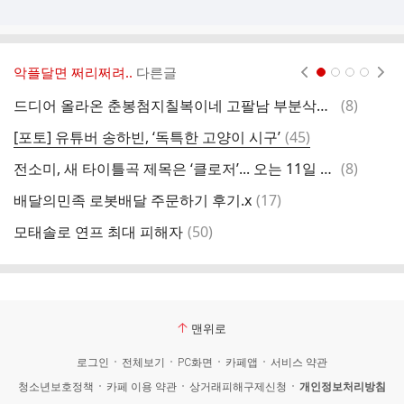
악플달면 쩌리쩌려..
다른글
현재페이지 1
2
3
4
댓
드디어 올라온 춘봉첨지칠복이네 고팔남 부분삭제 영상
(
8
)
셰
글
댓
[포토] 유튜버 송하빈, ‘독특한 고양이 시구’
(
45
)
아
글
댓
전소미, 새 타이틀곡 제목은 ‘클로저’... 오는 11일 공개
(
8
)
글
댓
배달의민족 로봇배달 주문하기 후기.x
(
17
)
글
댓
모태솔로 연프 최대 피해자
(
50
)
정
글
맨위로
로그인
전체보기
PC화면
카페앱
서비스 약관
청소년보호정책
카페 이용 약관
상거래피해구제신청
개인정보처리방침