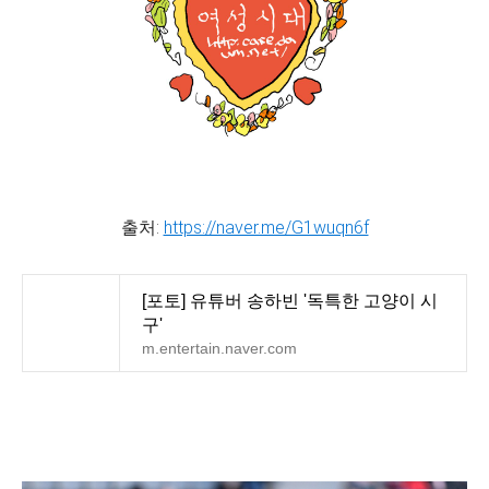
출처:
https://naver.me/G1wuqn6f
[포토] 유튜버 송하빈 '독특한 고양이 시
구'
m.entertain.naver.com