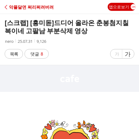
C
악플달면 쩌리쩌려버려
앱으로보기
A
[스크랩] [흥미돋]
드디어 올라온 춘봉첨지칠
F
복이네 고팔남 부분삭제 영상
작
작
조
nero
25.07.31
9,126
E
성
성
회
자
시
수
글
가
글
목록
댓글
8
가
간
자
자
크
크
기
기
크
작
게
게