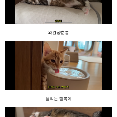
와칸냥춘봉
물먹는 칠복이