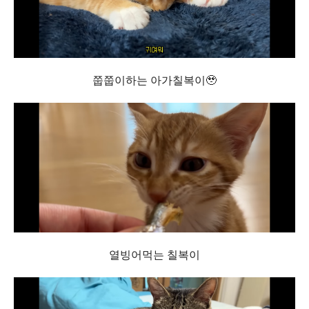
쭙쭙이하는 아가칠복이🥹
열빙어먹는 칠복이