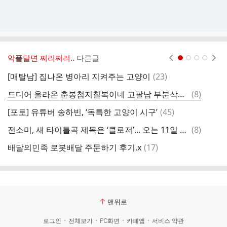
악플달면 쩌리쩌려..
다른글
현재페이지 1
2
3
4
댓
[매탈남] 집나온 병아리 지켜주는 고양이
(
23
)
모
글
댓
드디어 올라온 춘봉첨지칠복이네 고팔남 부분삭제 영상
(
8
)
셰
글
댓
[포토] 유튜버 송하빈, ‘독특한 고양이 시구’
(
45
)
아
글
댓
전소미, 새 타이틀곡 제목은 ‘클로저’... 오는 11일 공개
(
8
)
글
댓
배달의민족 로봇배달 주문하기 후기.x
(
17
)
글
맨위로
로그인
전체보기
PC화면
카페앱
서비스 약관