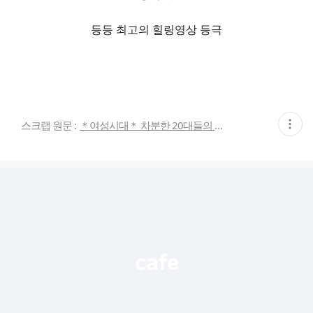
등등 최고의 힐링영상 등극
현
스크랩 원문 :
＊여성시대＊ 차분한 20대들의 알흠다운 공간
재
게
시
글
추
가
기
능
열
기