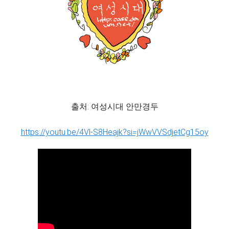
출처: 여성시대 안만경두
https://youtu.be/4Vl-S8Heajk?si=jWwVVSdjetCg15oy