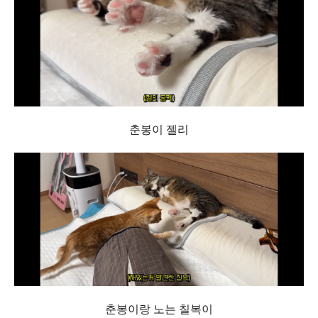
춘봉이 젤리
춘봉이랑 노는 칠복이