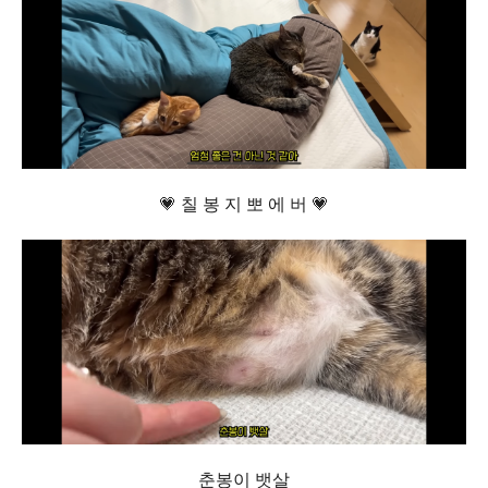
💗 칠 봉 지 뽀 에 버 💗
춘봉이 뱃살