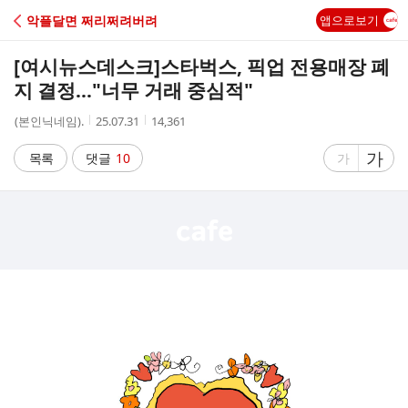
C
악플달면 쩌리쩌려버려
앱으로보기
A
[여시뉴스데스크]
스타벅스, 픽업 전용매장 폐
F
지 결정…"너무 거래 중심적"
작
작
조
(본인닉네임).
25.07.31
14,361
E
성
성
회
자
시
수
글
가
글
목록
댓글
10
가
간
자
자
크
크
기
기
크
작
게
게