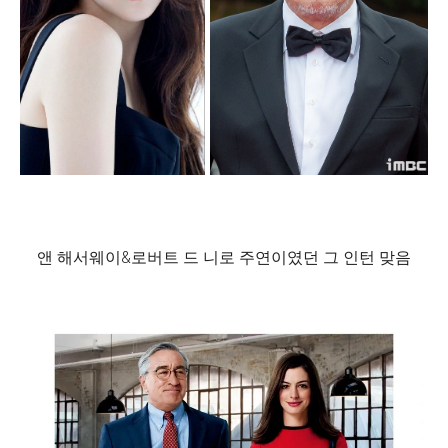
앤 해서웨이&로버트 드 니로 주연이였던 그 인턴 맞음