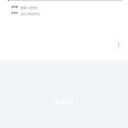
현
재
게
시
글
추
가
기
능
열
기