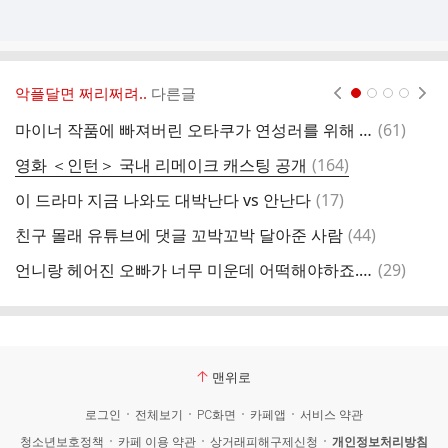
악플달면 쩌리쩌려..
다른글
현재페이지 1
2
3
4
댓
마이너 작품에 빠져버린 오타쿠가 연성러를 위해 한 행동.true_love
(
61
)
글
댓
영화 ＜인턴＞ 국내 리메이크 캐스팅 공개
(
164
)
글
댓
이 드라마 지금 나와도 대박난다 vs 안난다
(
17
)
글
댓
친구 몰래 유튜브에 댓글 꼬박꼬박 달아준 사람
(
44
)
글
댓
언니랑 헤어진 오빠가 너무 미운데 어떡해야하죠.jpg
(
29
)
글
맨위로
로그인
전체보기
PC화면
카페앱
서비스 약관
청소년보호정책
카페 이용 약관
상거래피해구제신청
개인정보처리방침