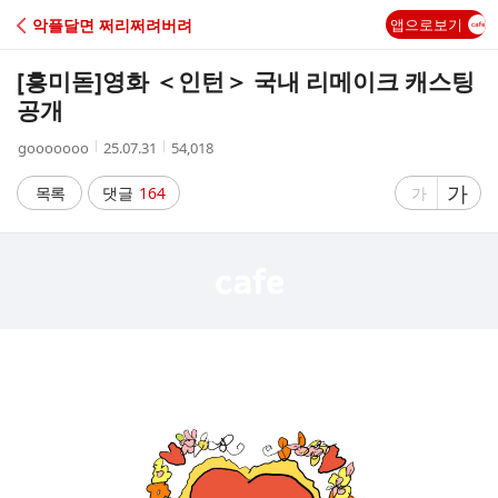
C
악플달면 쩌리쩌려버려
앱으로보기
A
[흥미돋]
영화 ＜인턴＞ 국내 리메이크 캐스팅
F
공개
작
작
조
gooooooo
25.07.31
54,018
E
성
성
회
자
시
수
글
가
글
목록
댓글
164
가
간
자
자
크
크
기
기
크
작
게
게