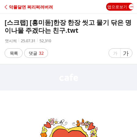
C
악플달면 쩌리쩌려버려
앱으로보기
A
[스크랩] [흥미돋]
한장 한장 씻고 물기 닦은 명
F
이나물 주겠다는 친구.twt
작
작
조
엿시씌
25.07.31
52,310
E
성
성
회
자
시
수
글
가
글
목록
댓글
32
가
간
자
자
크
크
기
기
크
작
게
게