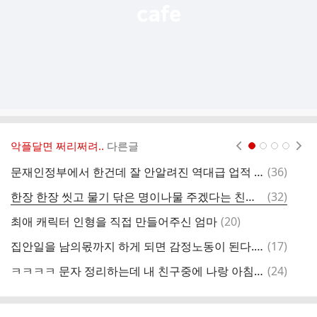
악플달면 쩌리쩌려..
다른글
현재페이지 1
2
3
4
댓
문재인정부에서 한건데 잘 안알려진 역대급 업적 16가지
(
36
)
글
댓
한장 한장 씻고 물기 닦은 명이나물 주겠다는 친구.twt
(
32
)
영
글
댓
최애 캐릭터 인형을 직접 만들어주신 엄마
(
20
)
이
글
댓
집안일을 남의몫까지 하게 되면 감정노동이 된다.twt
(
17
)
친
글
댓
ㅋㅋㅋㅋ 문자 정리하는데 내 친구중에 나랑 아침인사 꼭하는 친구 있거든 ㅋㅋㅋ 모아보니까 너무 귀여움 ㅠ
(
24
)
글