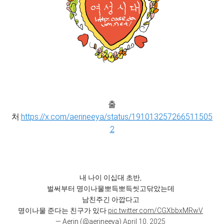
출
처:
https://x.com/aerineeya/status/191013257266511505
2
내 나이 이십대 초반,
벌써부터 명이나물뽀득뽀득씻고닦았는데
남친주긴 아깝다고
명이나물 준다는 친구가 있다
pic.twitter.com/CGXbbxMRwV
— Aerin (@aerineeya)
April 10, 2025