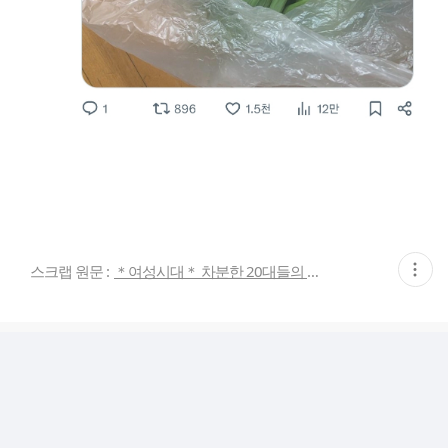
현
스크랩 원문 :
＊여성시대＊ 차분한 20대들의 알흠다운 공간
재
게
시
글
추
가
기
능
열
기