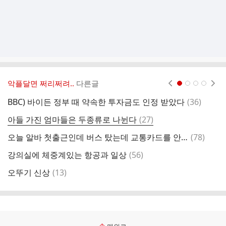
악플달면 쩌리쩌려..
다른글
현재페이지 1
2
3
4
댓
BBC) 바이든 정부 때 약속한 투자금도 인정 받았다
(
36
)
글
댓
아들 가진 엄마들은 두종류로 나뉜다
(
27
)
글
댓
오늘 알바 첫출근인데 버스 탔는데 교통카드를 안 챙긴 거야ㅠㅠ 그래서...
(
78
)
일
글
댓
강의실에 체중계있는 항공과 일상
(
56
)
광
글
댓
오뚜기 신상
(
13
)
글