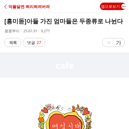
C
악플달면 쩌리쩌려버려
앱으로보기
A
[흥미돋]
아들 가진 엄마들은 두종류로 나뉜다
F
작
작
조
뿜뿜뿌리
25.07.31
9,277
성
성
회
E
자
시
수
글
가
글
목록
댓글
27
가
간
자
자
크
크
기
기
크
작
게
게