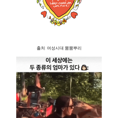
출처: 여성시대 뿜뿜뿌리