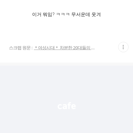
이거 뭐임? ㅋㅋㅋ 무서운데 웃겨
현
스크랩 원문 :
＊여성시대＊ 차분한 20대들의 알흠다운 공간
재
게
시
글
추
가
기
능
열
기