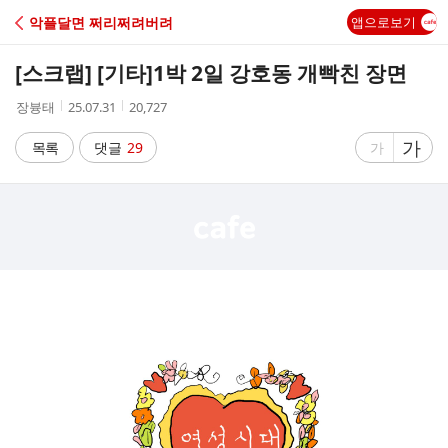
C
악플달면 쩌리쩌려버려
앱으로보기
A
[스크랩] [기타]
1박 2일 강호동 개빡친 장면
F
작
작
조
장븅태
25.07.31
20,727
성
성
회
E
자
시
수
글
가
글
목록
댓글
29
가
간
자
자
크
크
기
기
크
작
게
게