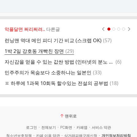
악플달면 쩌리쩌려..
다른글
현재페이지 1
2
3
4
댓
런닝맨 역대 메인 피디 기간 비교 (스크랩 OK)
(
57
)
8
글
댓
1박 2일 강호동 개빡친 장면
(
29
)
지
글
댓
자신감을 얻을 수 있는 값싼 방법 (인터넷의 분노 문화)
(
6
)
글
댓
민주주의가 목숨보다 소중하냐는 일본인
(
33
)
자
글
댓
ㅍ 하루에 1과목 10회독 할수있는 전설의 공부법
(
18
)
글
맨위로
로그인
전체보기
PC화면
카페앱
서비스 약관
청소년보호정책
카페 이용 약관
상거래피해구제신청
개인정보처리방침