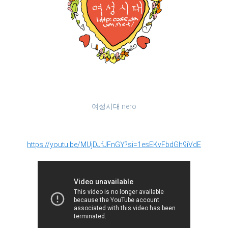
여성시대 nero
https://youtu.be/MUjDJfJFnGY?si=1esEKvFbdGh9iVdE