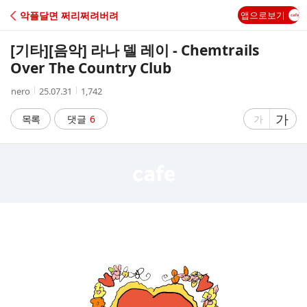
C
악플달면 쩌리쩌려버려
앱으로보기
A
[기타]
[음악] 라나 델 레이 - Chemtrails
F
Over The Country Club
작
작
조
nero
25.07.31
1,742
E
성
성
회
자
시
수
글
가
글
목록
댓글
6
가
간
자
자
크
크
기
기
크
작
게
게