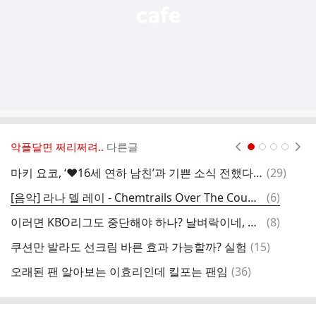
악플달면 쩌리쩌려..
다른글
현재페이지 1
2
3
4
댓
마키 요코, ‘♥16세 연하 남친’과 기쁜 소식 전했다…“아이 임신”
(
29
)
마
글
댓
[음악] 라나 델 레이 - Chemtrails Over The Country Club
(
6
)
게
글
댓
이러면 KBO리그도 중단해야 하나? 날벼락이네, WBC 3월 → 7월 개최 논의
(
8
)
할
글
댓
쿠션만 발라도 선크림 바른 효과 가능할까? 실험
(
15
)
글
댓
오래된 팬 알아보는 이효리인데 킬포는 팬임
(
36
)
정
글