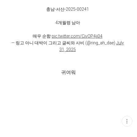
충남-서산-2025-00241
4개월령 남아
매우 순함
pic.twitter.com/CivOP4jj04
— 링고 아니 대박이 그리고 글씨와 사비 (@ring_ah_dae)
July
31, 2025
귀여워
현
재
게
시