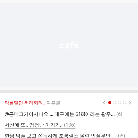
글
추
가
기
능
열
기
악플달면 쩌리쩌려..
다른글
현재페이지 1
2
3
4
댓
@근데그거아시나요.... 대구에는 518!이라는 광주에는 228 버스가잇어요
(
6
)
요
글
댓
서산에 또,, 엄청난 아기가,,
(
106
)
글
댓
한남 악플 보고 쫀득하게 조롱릴스 올린 인플루언서.twt
(
65
)