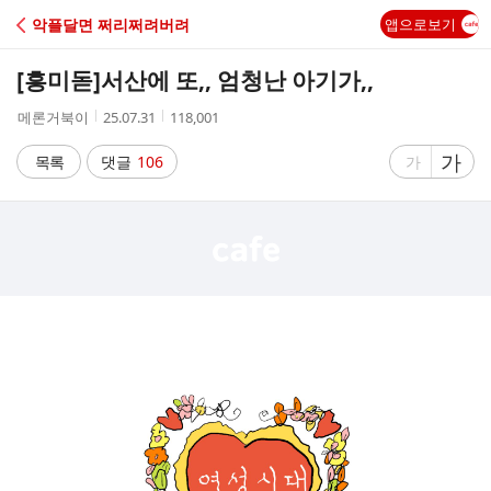
C
악플달면 쩌리쩌려버려
앱으로보기
A
[흥미돋]
서산에 또,, 엄청난 아기가,,
F
작
작
조
메론거북이
25.07.31
118,001
성
성
회
E
자
시
수
글
가
글
목록
댓글
106
가
간
자
자
크
크
기
기
크
작
게
게