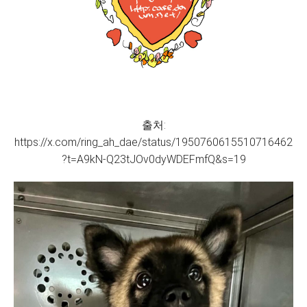
출처:
https://x.com/ring_ah_dae/status/1950760615510716462
?t=A9kN-Q23tJOv0dyWDEFmfQ&s=19