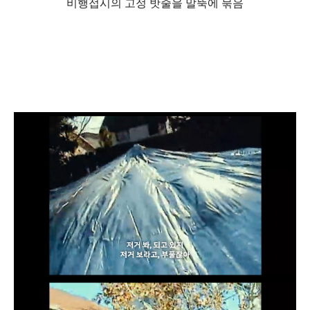
비행접시의 고정 밧줄을 말뚝에 묶음