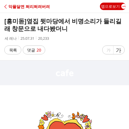
C
악플달면 쩌리쩌려버려
앱으로보기
A
[흥미돋]
옆집 뒷마당에서 비명소리가 들리길
F
래 창문으로 내다봤더니
작
작
조
세 레나
25.07.31
20,233
E
성
성
회
자
시
수
글
가
글
목록
댓글
20
가
간
자
자
크
크
기
기
크
작
게
게