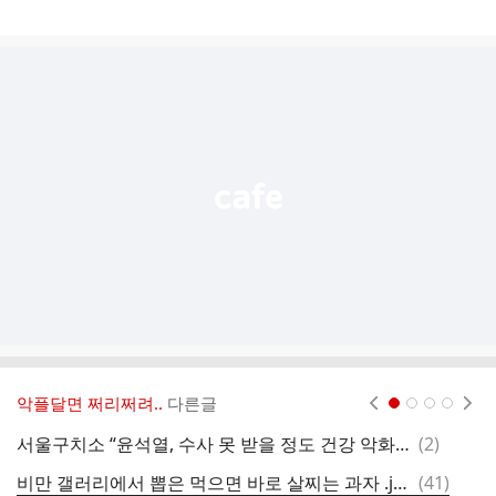
게
시
글
추
가
기
능
열
기
악플달면 쩌리쩌려..
다른글
현재페이지 1
2
3
4
댓
서울구치소 “윤석열, 수사 못 받을 정도 건강 악화 아냐”···민주당 특검 특위 면담
(
2
)
m
글
댓
비만 갤러리에서 뽑은 먹으면 바로 살찌는 과자 .jpg
(
41
)