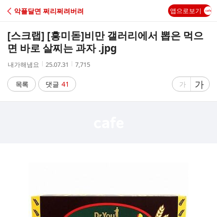
C
악플달면 쩌리쩌려버려
앱으로보기
A
[스크랩] [흥미돋]
비만 갤러리에서 뽑은 먹으
F
면 바로 살찌는 과자 .jpg
작
작
조
내가해냄요
25.07.31
7,715
E
성
성
회
자
시
수
글
가
글
목록
댓글
41
가
간
자
자
크
크
기
기
크
작
게
게