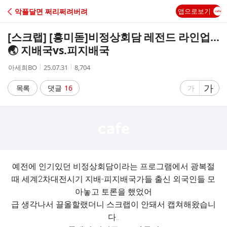
C
악플달면 쩌리쩌려버려
앱으로보기
A
[스크랩] [흥미돋]
비정상회담 레전드 라인업...
F
🌏 지배국vs.피지배국
작
작
조
아세희BO
25.07.31
8,704
E
성
성
회
자
시
수
글
가
글
목록
댓글
16
가
간
자
자
크
크
기
기
크
작
게
게
예전에 인기있던 비정상회담이라는 프로그램에서 광복절
때 세계2차대전시기 지배-피지배국가들 출신 외국인들 모
아놓고 토론을 했었어
급 생각나서 끌올할랬더니 스크랩이 안돼서 캡쳐해왔습니
다..