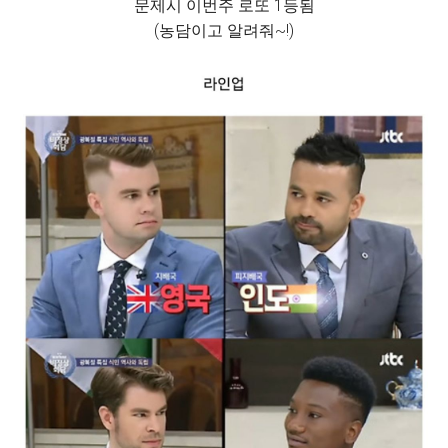
문제시 이번주 로또 1등됨
(농담이고 알려줘~!)