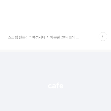
현
스크랩 원문 :
＊여성시대＊ 차분한 20대들의 알흠다운 공간
재
게
시
글
추
가
기
능
열
기