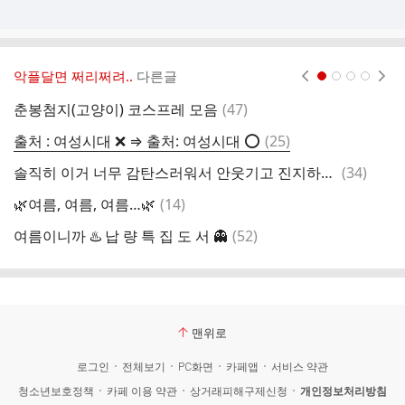
악플달면 쩌리쩌려..
다른글
현재페이지 1
2
3
4
댓
춘봉첨지(고양이) 코스프레 모음
(
47
)
살
글
댓
출처 : 여성시대 ❌ ⇒ 출처: 여성시대 ⭕️
(
25
)
곡
글
댓
솔직히 이거 너무 감탄스러워서 안웃기고 진지하게보게되는 달글....
(
34
)
결
글
댓
🌿여름, 여름, 여름…🌿
(
14
)
글
댓
여름이니까 ♨️ 납 량 특 집 도 서 👻
(
52
)
유
글
맨위로
로그인
전체보기
PC화면
카페앱
서비스 약관
청소년보호정책
카페 이용 약관
상거래피해구제신청
개인정보처리방침