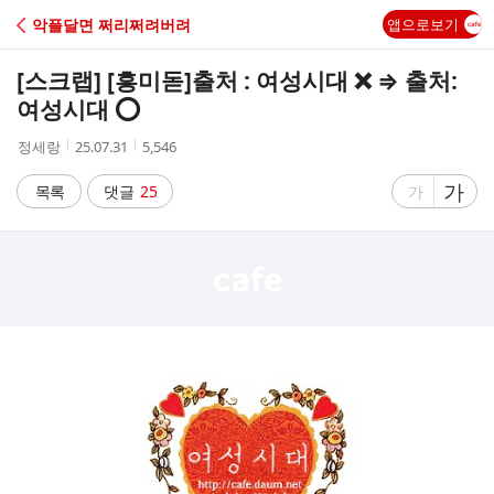
C
악플달면 쩌리쩌려버려
앱으로보기
A
[스크랩] [흥미돋]
출처 : 여성시대 ❌ ⇒ 출처:
F
여성시대 ⭕️
작
작
조
정세랑
25.07.31
5,546
E
성
성
회
자
시
수
글
가
글
목록
댓글
25
가
간
자
자
크
크
기
기
크
작
게
게