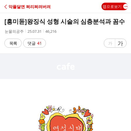
C
악플달면 쩌리쩌려버려
앱으로보기
A
[흥미돋]
왕징식 성형 시술의 심층분석과 꼼수
F
작
작
조
눈물의공주
25.07.31
46,216
성
성
회
E
자
시
수
글
가
글
목록
댓글
41
가
간
자
자
크
크
기
기
크
작
게
게