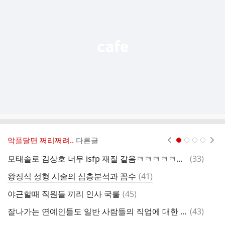
능
열
기
악플달면 쩌리쩌려..
다른글
현재페이지 1
2
3
4
댓
모태솔로 김상호 너무 isfp 재질 같음ㅋㅋㅋㅋㅋㅋㅋ
(
33
)
주
글
댓
왕징식 성형 시술의 심층분석과 꼼수
(
41
)
내
글
댓
야근할때 직원들 끼리 인사 국룰
(
45
)
레
글
댓
잘나가는 연예인들도 일반 사람들의 직업에 대한 선망(?)이 있는지 말해보는 달글
(
43
)
글