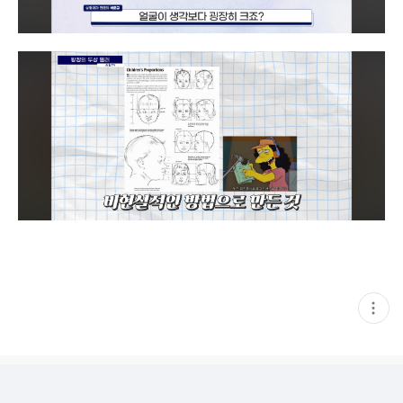
현
재
게
시
글
추
가
기