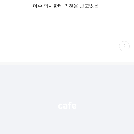
아주 의사한테 의전을 받고있음…
현
재
게
시
글
추
가
기
능
열
기