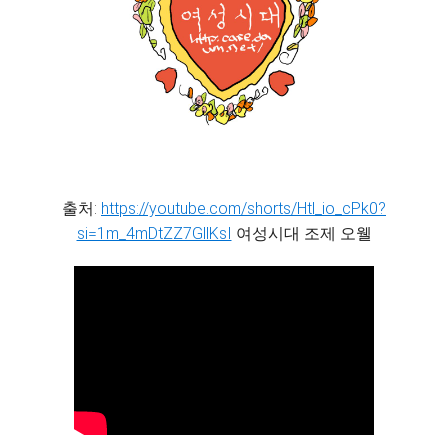
출처:
https://youtube.com/shorts/Htl_io_cPk0?
si=1m_4mDtZZ7GllKsI
여성시대 조제 오웰