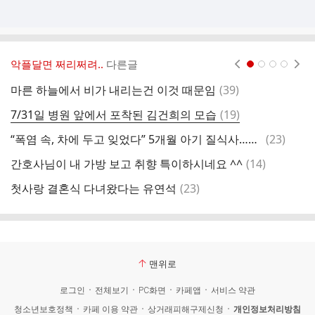
악플달면 쩌리쩌려..
다른글
현재페이지 1
2
3
4
댓
마른 하늘에서 비가 내리는건 이것 때문임
(
39
)
글
댓
7/31일 병원 앞에서 포착된 김건희의 모습
(
19
)
글
댓
“폭염 속, 차에 두고 잊었다” 5개월 아기 질식사…美 아빠 체포
(
23
)
요
글
댓
간호사님이 내 가방 보고 취향 특이하시네요 ^^
(
14
)
글
댓
첫사랑 결혼식 다녀왔다는 유연석
(
23
)
운
글
맨위로
로그인
전체보기
PC화면
카페앱
서비스 약관
청소년보호정책
카페 이용 약관
상거래피해구제신청
개인정보처리방침