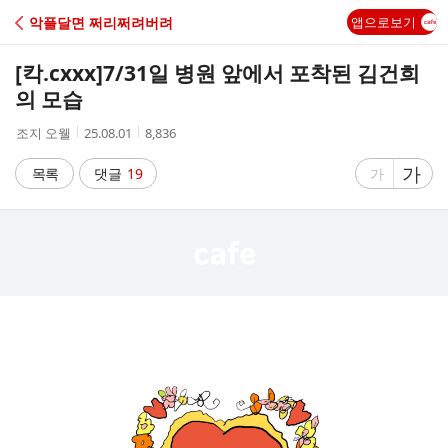
C
악플달면 쩌리쩌려버려
앱으로보기
A
[칵.cxxx]
7/31일 병원 앞에서 포착된 김건희
F
의 모습
작
작
조
조지 오웰
25.08.01
8,836
E
성
성
회
자
시
수
글
가
글
목록
댓글
19
가
간
자
자
크
크
기
기
크
작
게
게