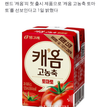
랜드 ‘캐옴’의 첫 출시 제품으로 ‘캐옴 고농축 토마
토’를 선보인다고 1일 밝혔다.