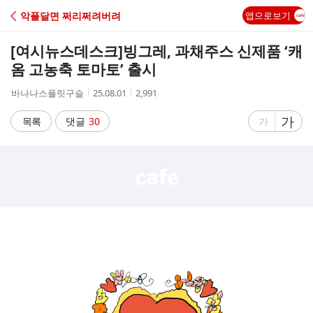
C
악플달면 쩌리쩌려버려
앱으로보기
A
[여시뉴스데스크]
빙그레, 과채주스 신제품 ‘캐
F
옴 고농축 토마토’ 출시
작
작
조
바나나스플릿구슬
25.08.01
2,991
E
성
성
회
자
시
수
글
가
글
목록
댓글
30
가
간
자
자
크
크
기
기
크
작
게
게