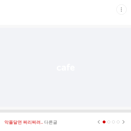
현
재
게
시
글
추
가
기
능
열
기
악플달면 쩌리쩌려..
다른글
현재페이지 1
2
3
4