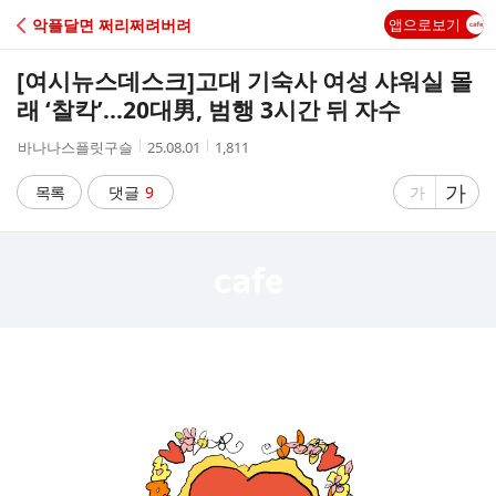
C
악플달면 쩌리쩌려버려
앱으로보기
A
[여시뉴스데스크]
고대 기숙사 여성 샤워실 몰
F
래 ‘찰칵’…20대男, 범행 3시간 뒤 자수
작
작
조
바나나스플릿구슬
25.08.01
1,811
E
성
성
회
자
시
수
글
가
글
목록
댓글
9
가
간
자
자
크
크
기
기
크
작
게
게