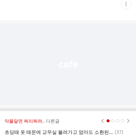
현
재
게
시
글
추
가
기
능
열
기
악플달면 쩌리쩌려..
다른글
현재페이지 1
2
3
4
댓
초딩때 옷 때문에 교무실 불려가고 엄마도 소환된 썰
(
37
)
영