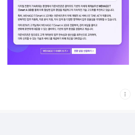
현
재
게
시
글
추
가
기
능
열