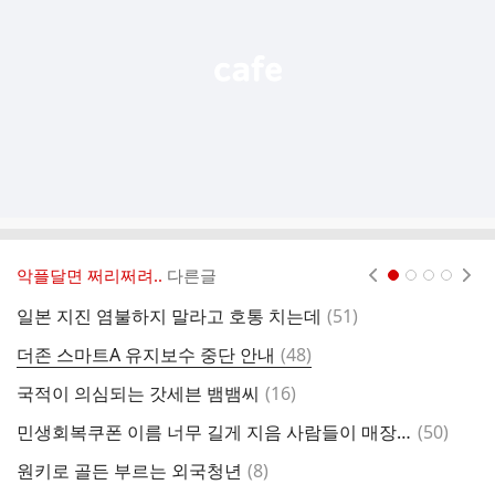
기
악플달면 쩌리쩌려..
다른글
현재페이지 1
2
3
4
댓
일본 지진 염불하지 말라고 호통 치는데
(
51
)
글
댓
더존 스마트A 유지보수 중단 안내
(
48
)
글
댓
국적이 의심되는 갓세븐 뱀뱀씨
(
16
)
글
댓
민생회복쿠폰 이름 너무 길게 지음 사람들이 매장들어와서 그거돼요? 라고 물어봄.twt
(
50
)
글
댓
원키로 골든 부르는 외국청년
(
8
)
글