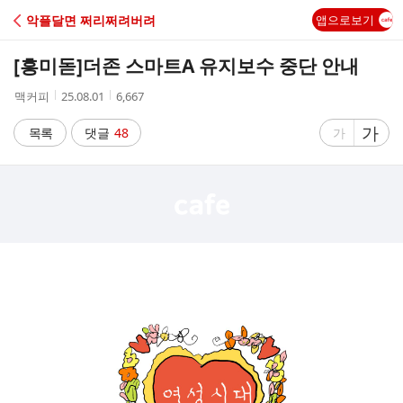
C
악플달면 쩌리쩌려버려
앱으로보기
A
[흥미돋]
더존 스마트A 유지보수 중단 안내
F
작
작
조
맥커피
25.08.01
6,667
성
성
회
E
자
시
수
글
가
글
목록
댓글
48
가
간
자
자
크
크
기
기
크
작
게
게