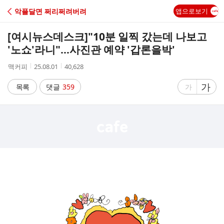
C
악플달면 쩌리쩌려버려
앱으로보기
A
[여시뉴스데스크]
"10분 일찍 갔는데 나보고
F
'노쇼'라니"…사진관 예약 '갑론을박'
작
작
조
맥커피
25.08.01
40,628
E
성
성
회
자
시
수
글
가
글
목록
댓글
359
가
간
자
자
크
크
기
기
크
작
게
게