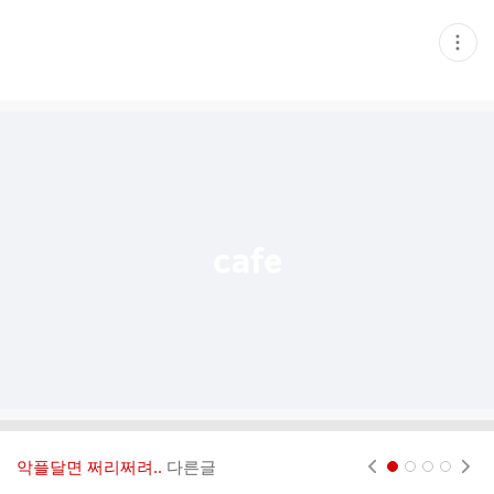
현
재
게
시
글
추
가
기
능
열
기
악플달면 쩌리쩌려..
다른글
현재페이지 1
2
3
4