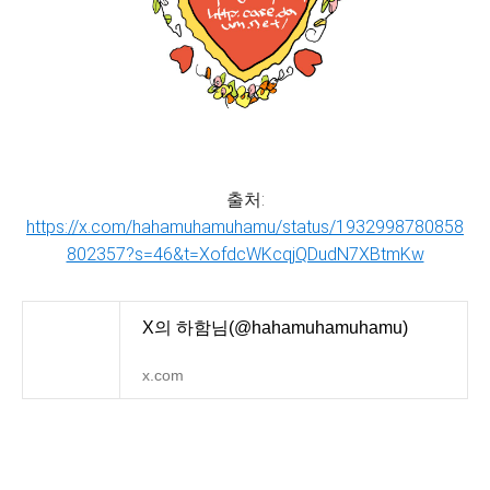
출처:
https://x.com/hahamuhamuhamu/status/1932998780858
802357?s=46&t=XofdcWKcqjQDudN7XBtmKw
X의 하함님(@hahamuhamuhamu)
x.com