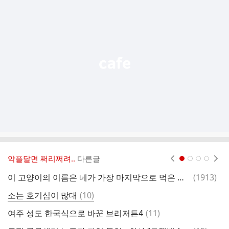
가
기
능
열
기
악플달면 쩌리쩌려..
다른글
현재페이지 1
2
3
4
댓
이 고양이의 이름은 네가 가장 마지막으로 먹은 것이다
(
1913
)
글
댓
소는 호기심이 많대
(
10
)
글
댓
여주 성도 한국식으로 바꾼 브리저튼4
(
11
)
글