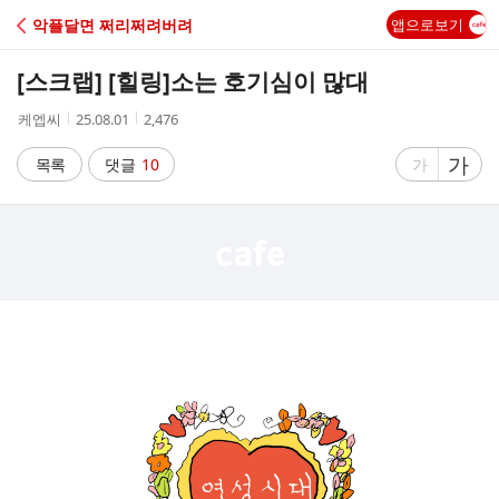
C
악플달면 쩌리쩌려버려
앱으로보기
A
[스크랩] [힐링]
소는 호기심이 많대
F
작
작
조
케엡씨
25.08.01
2,476
성
성
회
E
자
시
수
글
가
글
목록
댓글
10
가
간
자
자
크
크
기
기
크
작
게
게