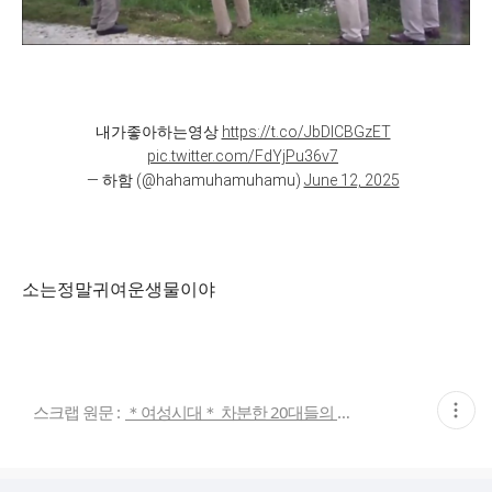
내가좋아하는영상
https://t.co/JbDICBGzET
pic.twitter.com/FdYjPu36v7
— 하함 (@hahamuhamuhamu)
June 12, 2025
소는정말귀여운생물이야
현
스크랩 원문 :
＊여성시대＊ 차분한 20대들의 알흠다운 공간
재
게
시
글
추