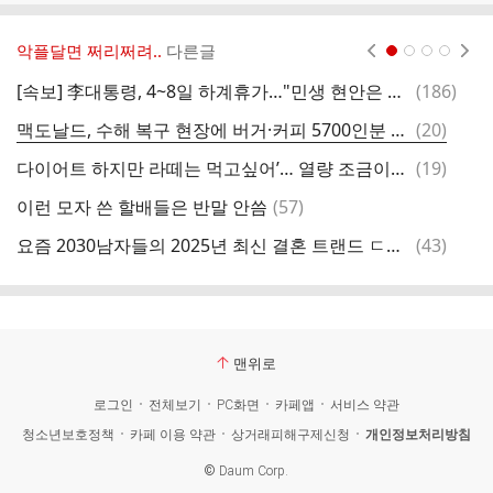
악플달면 쩌리쩌려..
다른글
현재페이지 1
2
3
4
댓
[속보] 李대통령, 4~8일 하계휴가…"민생 현안은 계속 챙길 것"
(
186
)
한
글
댓
맥도날드, 수해 복구 현장에 버거·커피 5700인분 후원
(
20
)
슬
글
댓
다이어트 하지만 라떼는 먹고싶어’… 열량 조금이라도 낮추는 주문법
(
19
)
쿨
글
댓
이런 모자 쓴 할배들은 반말 안씀
(
57
)
글
댓
요즘 2030남자들의 2025년 최신 결혼 트랜드 ㄷㄷㄷㄷㄷㄷㄷㄷㄷㄷㄷ
(
43
)
냥
글
맨위로
로그인
전체보기
PC화면
카페앱
서비스 약관
청소년보호정책
카페 이용 약관
상거래피해구제신청
개인정보처리방침
©
Daum Corp.