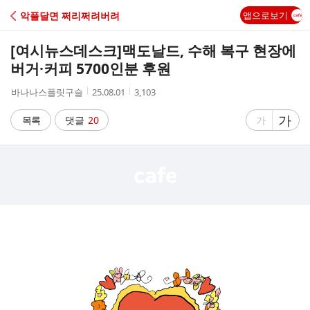
C
악플달면 쩌리쩌려버려
앱으로보기
A
[여시뉴스데스크]
맥도날드, 수해 복구 현장에
F
버거·커피 5700인분 후원
작
작
조
바나나스플릿구슬
25.08.01
3,103
E
성
성
회
자
시
수
글
가
글
목록
댓글
20
가
간
자
자
크
크
기
기
크
작
게
게