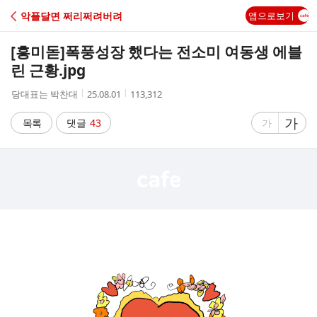
C
악플달면 쩌리쩌려버려
앱으로보기
A
[흥미돋]
폭풍성장 했다는 전소미 여동생 에블
F
린 근황.jpg
작
작
조
당대표는 박찬대
25.08.01
113,312
E
성
성
회
자
시
수
글
가
글
목록
댓글
43
가
간
자
자
크
크
기
기
크
작
게
게