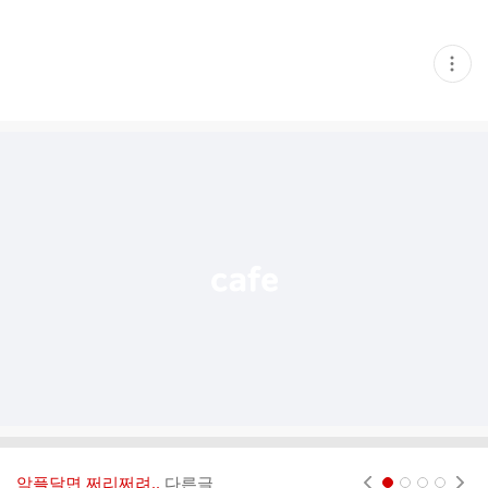
현
재
게
시
글
추
가
기
능
열
기
악플달면 쩌리쩌려..
다른글
현재페이지 1
2
3
4