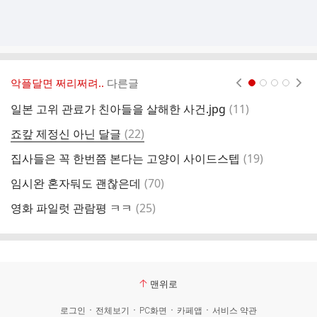
악플달면 쩌리쩌려..
다른글
현재페이지 1
2
3
4
댓
일본 고위 관료가 친아들을 살해한 사건.jpg
(
11
)
글
댓
죠캎 제정신 아닌 달글
(
22
)
디
글
댓
집사들은 꼭 한번쯤 본다는 고양이 사이드스텝
(
19
)
글
댓
임시완 혼자둬도 괜찮은데
(
70
)
다
글
댓
영화 파일럿 관람평 ㅋㅋ
(
25
)
현
글
맨위로
로그인
전체보기
PC화면
카페앱
서비스 약관