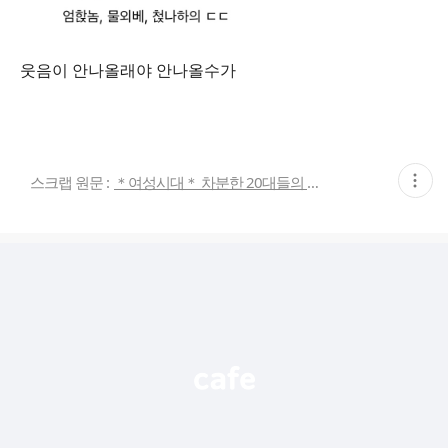
웃음이 안나올래야 안나올수가
현
스크랩 원문 :
＊여성시대＊ 차분한 20대들의 알흠다운 공간
재
게
시
글
추
가
기
능
열
기