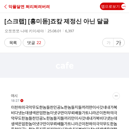
C
악플달면 쩌리쩌려버려
앱으로보기
A
[스크랩] [흥미돋]
죠캎 제정신 아닌 달글
F
작
작
조
오쪼쪼쪼 나애 키이새야
25.08.01
6,397
성
성
회
E
자
시
수
글
가
글
목록
댓글
22
가
간
자
자
크
크
기
기
크
작
게
게