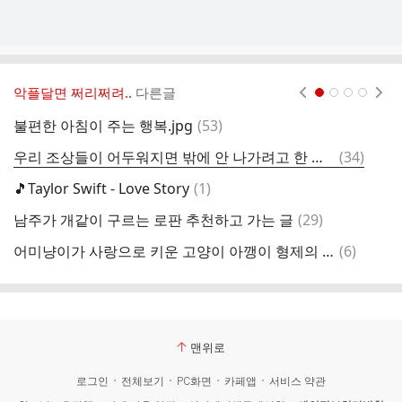
악플달면 쩌리쩌려..
다른글
현재페이지 1
2
3
4
댓
불편한 아침이 주는 행복.jpg
(
53
)
글
댓
우리 조상들이 어두워지면 밖에 안 나가려고 한 이유.jpg
(
34
)
글
댓
🎵Taylor Swift - Love Story
(
1
)
민
글
댓
남주가 개같이 구르는 로판 추천하고 가는 글
(
29
)
단
글
댓
어미냥이가 사랑으로 키운 고양이 아깽이 형제의 평생 가족을 찾습니다!
(
6
)
서
글
맨위로
로그인
전체보기
PC화면
카페앱
서비스 약관