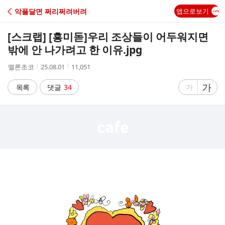
C
악플달면 쩌리쩌려버려
앱으로보기
A
[스크랩] [흥미돋]
우리 조상들이 어두워지면
F
밖에 안 나가려고 한 이유.jpg
작
작
조
멜론초코
25.08.01
11,051
E
성
성
회
자
시
수
글
가
글
목록
댓글
34
가
간
자
자
크
크
기
기
크
작
게
게