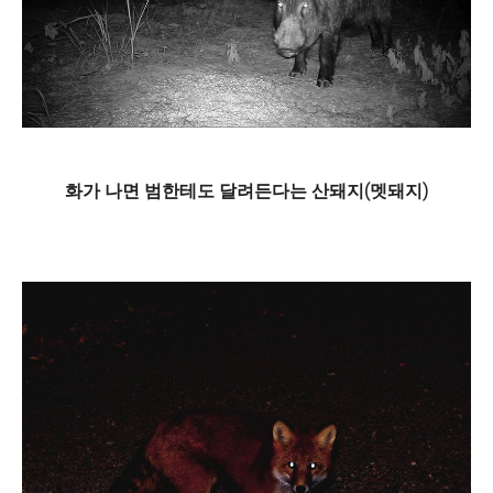
화가 나면 범한테도 달려든다는 산돼지(멧돼지)