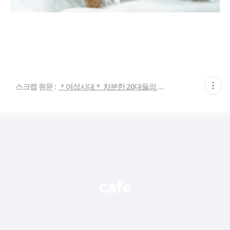
현
스크랩 원문 :
＊여성시대＊ 차분한 20대들의 알흠다운 공간
재
게
시
글
추
가
기
능
열
기