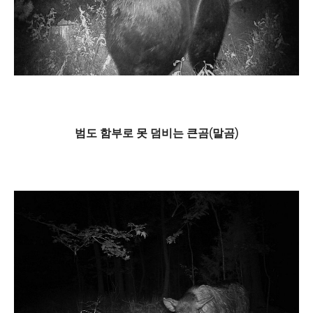
범도 함부로 못 덤비는 큰곰(말곰)