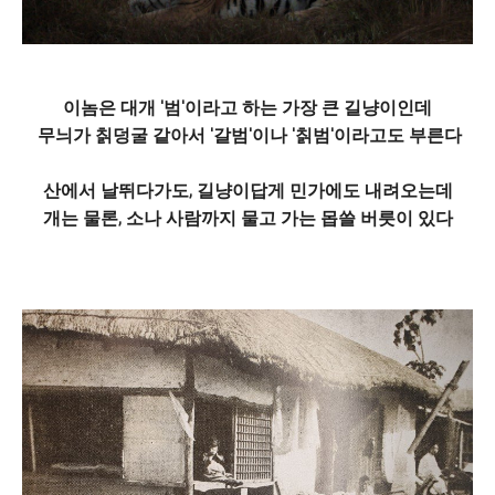
이놈은 대개 '범'이라고 하는 가장 큰 길냥이인데
무늬가 칡덩굴 같아서 '갈범'이나 '칡범'이라고도 부른다
산에서 날뛰다가도, 길냥이답게 민가에도 내려오는데
개는 물론, 소나 사람까지 물고 가는 몹쓸 버릇이 있다