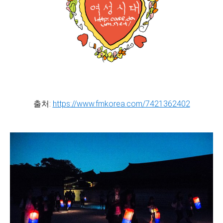
출처:
https://www.fmkorea.com/7421362402