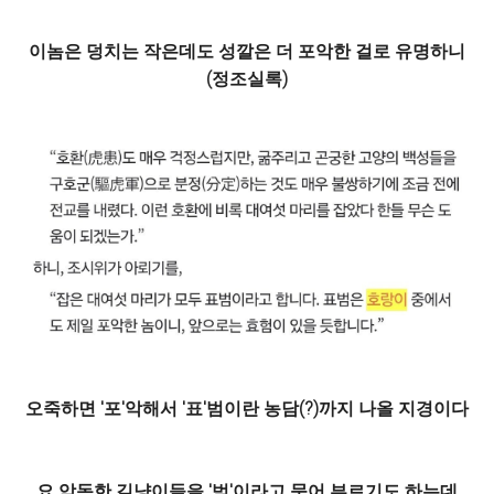
이놈은 덩치는 작은데도 성깔은 더 포악한 걸로 유명하니
(정조실록)
오죽하면 '포'악해서 '표'범이란 농담(?)까지 나올 지경이다
요 악독한 길냥이들을 '범'이라고 묶어 부르기도 하는데