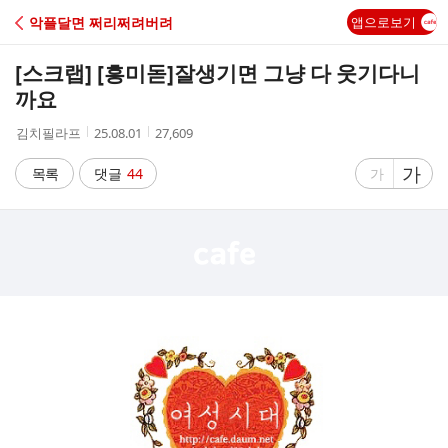
C
악플달면 쩌리쩌려버려
앱으로보기
A
[스크랩] [흥미돋]
잘생기면 그냥 다 웃기다니
F
까요
작
작
조
김치필라프
25.08.01
27,609
E
성
성
회
자
시
수
글
가
글
목록
댓글
44
가
간
자
자
크
크
기
기
크
작
게
게