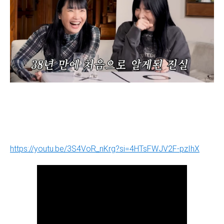
https://youtu.be/3S4VoR_nKrg?si=4HTsFWJV2F-pzIhX