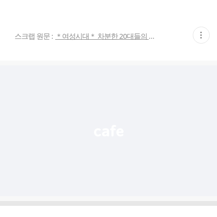
현
스크랩 원문 :
＊여성시대＊ 차분한 20대들의 알흠다운 공간
재
게
시
글
추
가
기
능
열
기