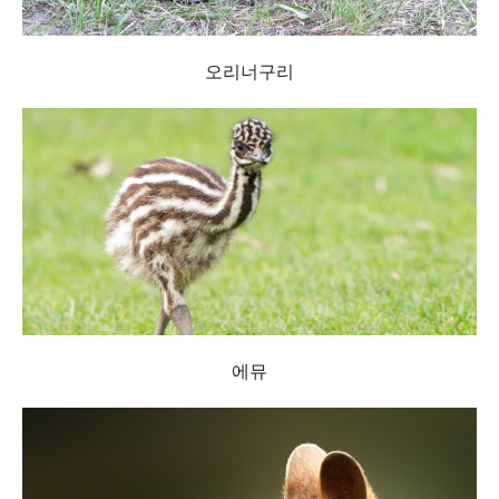
오리너구리
에뮤