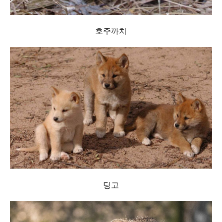
호주까치
딩고