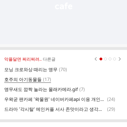
악플달면 쩌리쩌려..
다른글
현재페이지 1
2
3
4
댓
모닝 크로와상 때리는 앵무
(
70
)
친
글
댓
호주의 아기동물들
(
17
)
사
글
댓
앵무새도 깜짝 놀라는 몰래카메라.gif
(
7
)
보
글
댓
우왁굳 팬카페 '왁물원' 네이버카페api 이용 개인정보 수집
(
24
)
글
댓
드라마 '각시탈' 메인커플 서사 존맛이라고 생각하는 달글
(
29
)
김
글