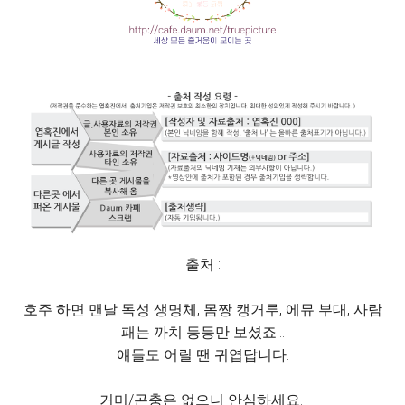
출처 :
호주 하면 맨날 독성 생명체, 몸짱 캥거루, 에뮤 부대, 사람
패는 까치 등등만 보셨죠...
얘들도 어릴 땐 귀엽답니다.
거미/곤충은 없으니 안심하세요.