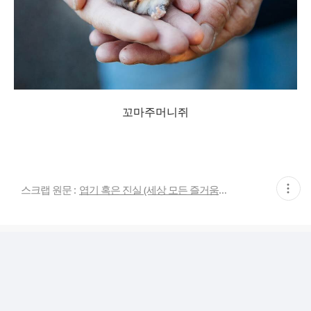
꼬마주머니쥐
현
스크랩 원문 :
엽기 혹은 진실 (세상 모든 즐거움이 모이는 곳)
재
게
시
글
추
가
기
능
열
기