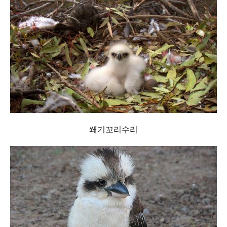
쐐기꼬리수리