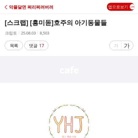
C
악플달면 쩌리쩌려버려
앱으로보기
A
[스크랩] [흥미돋]
호주의 아기동물들
F
작
작
조
크립토
25.08.03
8,503
성
성
회
E
자
시
수
글
가
글
목록
댓글
17
가
간
자
자
크
크
기
기
크
작
게
게