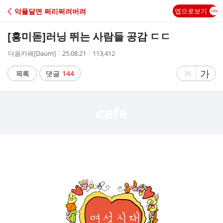
C
악플달면 쩌리쩌려버려
앱으로보기
A
[흥미돋]
러닝 뛰는 사람들 공감 ㄷㄷ
F
작
작
조
다음카페[Daum]
25.08.21
113,412
성
성
회
E
자
시
수
글
가
글
목록
댓글
144
가
간
자
자
크
크
기
기
크
작
게
게