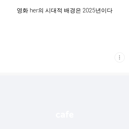
영화 her의 시대적 배경은 2025년이다
현
재
게
시
글
추
가
기
능
열
기