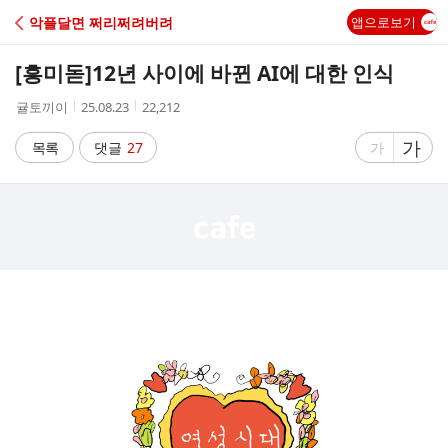
C
악플달면 쩌리쩌려버려
앱으로보기
A
[흥미돋]
12년 사이에 바뀐 AI에 대한 인식
F
작
작
조
귤토끼이
25.08.23
22,212
성
성
회
E
자
시
수
글
가
글
목록
댓글
27
가
간
자
자
크
크
기
기
크
작
게
게