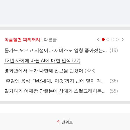
악플달면 쩌리쩌려..
다른글
현재페이지 1
2
3
4
댓
물가도 오르고 시설이나 서비스도 엄청 좋아졌는데 이용료는 10년전이나...twt
(
19
)
영
글
댓
12년 사이에 바뀐 AI에 대한 인식
(
27
)
글
댓
영화관에서 누가 나한테 팝콘을 던졌어
(
328
)
혹
글
댓
[주말엔 음식] "MZ세대, '이것'까지 밥에 말아 먹는다고?"
(
36
)
뭔
글
댓
길가다가 어깨빵 당했는데 상대가 스컬그레이몬이라면?
(
55
)
글
맨위로