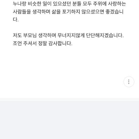
현
재
게
시
글
추
가
기
능
열
기