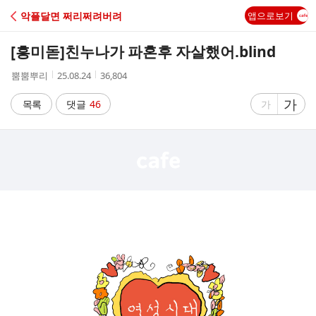
C
악플달면 쩌리쩌려버려
앱으로보기
A
[흥미돋]
친누나가 파혼후 자살했어.blind
F
작
작
조
뿜뿜뿌리
25.08.24
36,804
성
성
회
E
자
시
수
글
가
글
목록
댓글
46
가
간
자
자
크
크
기
기
크
작
게
게