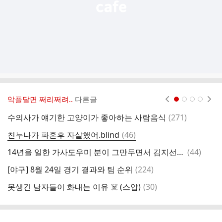
악플달면 쩌리쩌려..
다른글
현재페이지 1
2
3
4
댓
수의사가 얘기한 고양이가 좋아하는 사람음식
(
271
)
한
글
댓
친누나가 파혼후 자살했어.blind
(
46
)
류
글
댓
14년을 일한 가사도우미 분이 그만두면서 김지선한테 한 말
(
44
)
소
글
댓
[야구] 8월 24일 경기 결과와 팀 순위
(
224
)
웨
글
댓
못생긴 남자들이 화내는 이유 ☠️ (스압)
(
30
)
마
글