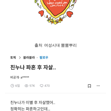
출처: 여성시대 뿜뿜뿌리