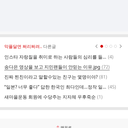
악플달면 쩌리쩌려..
다른글
현재페이지 1
2
3
4
댓
인스타 자랑질을 취미로 하는 사람들의 심리를 들여다본 정신과 의사
(
4
)
글
댓
송다은 영상을 보고 지민팬들이 안믿는 이유.jpg
(
72
)
세
글
댓
진짜 찐친이라고 말할수있는 친구는 몇명이야?
(
81
)
글
댓
“일본? 너무 좋다” 답한 한국인 최다인데…정작 일본인 다수는 “한국 싫어”
(
45
)
글
댓
새마을운동 회원에 수당주는 지자체 우후죽순
(
1
)
글
맨위로