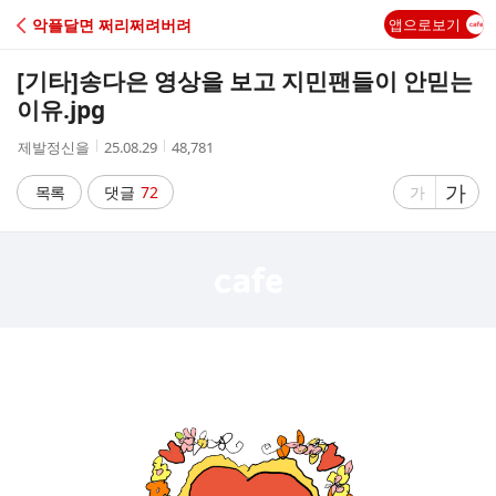
C
악플달면 쩌리쩌려버려
앱으로보기
A
[기타]
송다은 영상을 보고 지민팬들이 안믿는
F
이유.jpg
작
작
조
제발정신을
25.08.29
48,781
E
성
성
회
자
시
수
글
가
글
목록
댓글
72
가
간
자
자
크
크
기
기
크
작
게
게