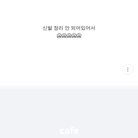
신발 정리 안 되어있어서
🥶🥶🥶🥶🥶
현
재
게
시
글
추
가
기
능
열
기