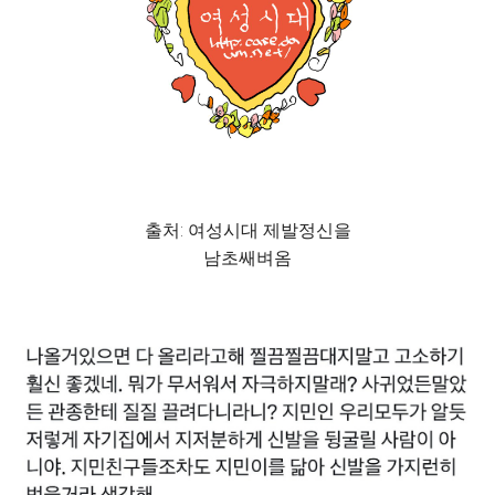
출처: 여성시대 제발정신을
남초쌔벼옴