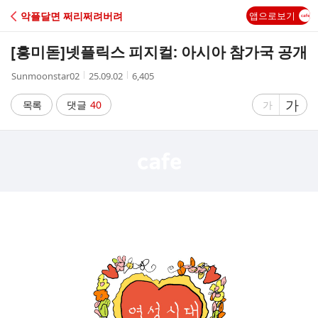
C
악플달면 쩌리쩌려버려
앱으로보기
A
[흥미돋]
넷플릭스 피지컬: 아시아 참가국 공개
F
작
작
조
Sunmoonstar02
25.09.02
6,405
성
성
회
E
자
시
수
글
가
글
목록
댓글
40
가
간
자
자
크
크
기
기
크
작
게
게