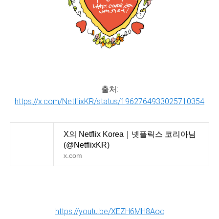
출처:
https://x.com/NetflixKR/status/1962764933025710354
X의 Netflix Korea｜넷플릭스 코리아님
(@NetflixKR)
x.com
https://youtu.be/XEZH6MH8Aoc