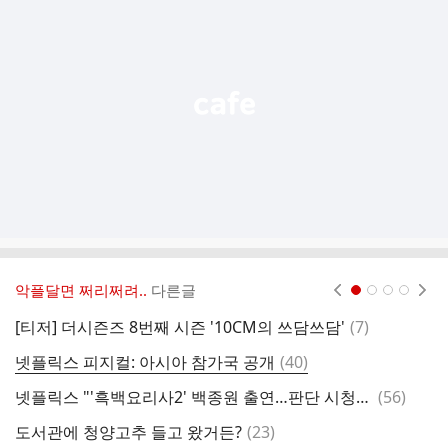
기
능
열
기
악플달면 쩌리쩌려..
다른글
현재페이지 1
2
3
4
댓
[티저] 더시즌즈 8번째 시즌 '10CM의 쓰담쓰담'
(
7
)
휴
글
댓
넷플릭스 피지컬: 아시아 참가국 공개
(
40
)
글
댓
넷플릭스 "'흑백요리사2' 백종원 출연…판단 시청자들에 맡길 것"
(
56
)
여
글
댓
도서관에 청양고추 들고 왔거든?
(
23
)
자