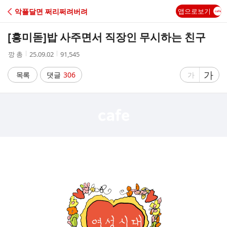
C
악플달면 쩌리쩌려버려
앱으로보기
A
[흥미돋]
밥 사주면서 직장인 무시하는 친구
F
작
작
조
깡 총
25.09.02
91,545
성
성
회
E
자
시
수
글
가
글
목록
댓글
306
가
간
자
자
크
크
기
기
크
작
게
게