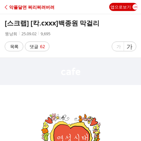
C
악플달면 쩌리쩌려버려
앱으로보기
A
[스크랩] [칵.cxxx]
백종원 막걸리
F
작
작
조
뚱냥희
25.09.02
9,695
성
성
회
E
자
시
수
글
가
글
목록
댓글
62
가
간
자
자
크
크
기
기
크
작
게
게