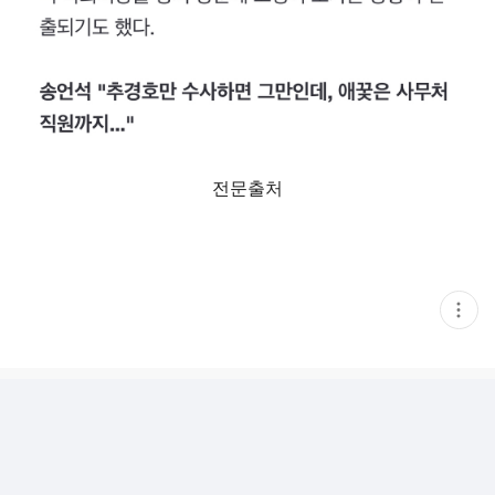
전문출처
현
재
게
시
글
추
가
기
능
열
기