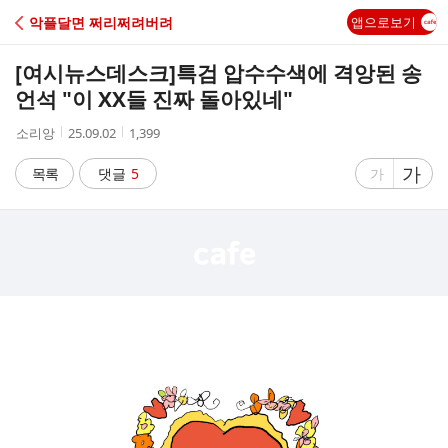
C
악플달면 쩌리쩌려버려
앱으로보기
A
[여시뉴스데스크]
특검 압수수색에 격앙된 송
F
언석 "이 XX들 진짜 돌아있네"
작
작
조
소리앙
25.09.02
1,399
E
성
성
회
자
시
수
글
가
글
목록
댓글
5
가
간
자
자
크
크
기
기
크
작
게
게