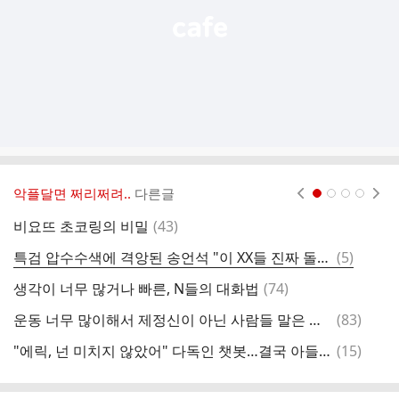
악플달면 쩌리쩌려..
다른글
현재페이지 1
2
3
4
댓
비요뜨 초코링의 비밀
(
43
)
후
글
댓
특검 압수수색에 격앙된 송언석 "이 XX들 진짜 돌아있네"
(
5
)
[
글
댓
생각이 너무 많거나 빠른, N들의 대화법
(
74
)
[
글
댓
운동 너무 많이해서 제정신이 아닌 사람들 말은 믿어선 안된다.
(
83
)
글
댓
"에릭, 넌 미치지 않았어" 다독인 챗봇…결국 아들은 친모 살해
(
15
)
초
글